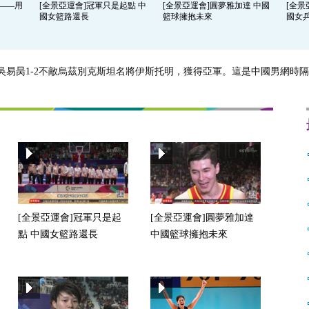
楊——用
[全景亞運會]冠軍只是起點 中
[全景亞運會]圓夢雅加達 中國
[全景
國女籃路還長
籃球擁抱未來
國女
將吳易昺1-2不敵烏茲別克斯坦名將伊斯托明，獲得亞軍。這是中國男網時
[全景亞運會]冠軍只是起
[全景亞運會]圓夢雅加達
點 中國女籃路還長
中國籃球擁抱未來