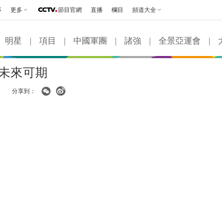
事
更多
節目官網
直播
欄目
頻道大全
明星
|
項目
|
中國軍團
|
諸強
|
全景亞運會
|
 未來可期
分享到：