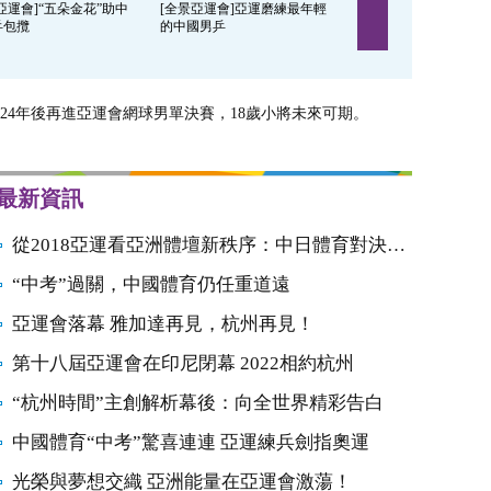
亞運會]“五朵金花”助中
[全景亞運會]亞運磨練最年輕
[全景亞運會]中國跳水
乒包攬
的中國男乒
面對東京難輕鬆
隔24年後再進亞運會網球男單決賽，18歲小將未來可期。
最新資訊
從2018亞運看亞洲體壇新秩序：中日體育對決開始
“中考”過關，中國體育仍任重道遠
亞運會落幕 雅加達再見，杭州再見！
第十八屆亞運會在印尼閉幕 2022相約杭州
“杭州時間”主創解析幕後：向全世界精彩告白
中國體育“中考”驚喜連連 亞運練兵劍指奧運
光榮與夢想交織 亞洲能量在亞運會激蕩！