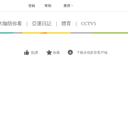
登錄
幫助
應用
大咖陪你看
|
亞運日記
|
體育
|
CCTV5
點讚
收藏
下載央視影音客戶端