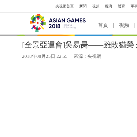
央視網首頁
新聞
視頻
經濟
體育
軍
首頁
|
視頻
|
[全景亞運會]吳易昺——雖敗猶榮
2018年08月25日 22:55
來源：央視網