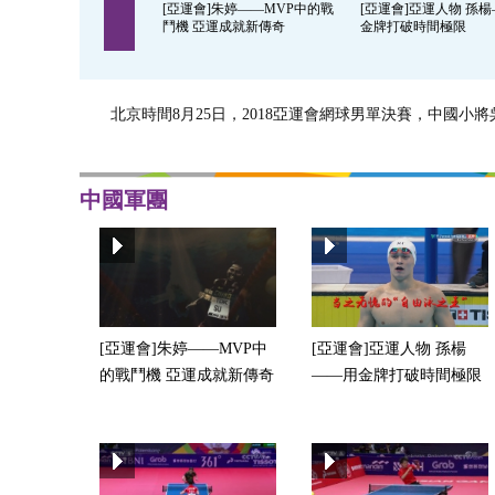
[亞運會]朱婷——MVP中的戰
[亞運會]亞運人物 孫
鬥機 亞運成就新傳奇
金牌打破時間極限
北京時間8月25日，2018亞運會網球男單決賽，中國小
中國軍團
[亞運會]朱婷——MVP中
[亞運會]亞運人物 孫楊
的戰鬥機 亞運成就新傳奇
——用金牌打破時間極限