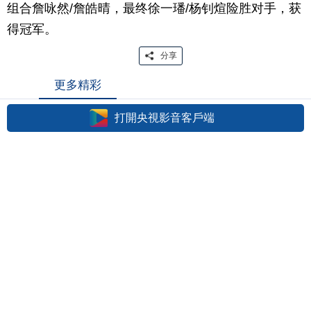
组合詹咏然/詹皓晴，最终徐一璠/杨钊煊险胜对手，获
得冠军。
分享
更多精彩
打開央視影音客戶端