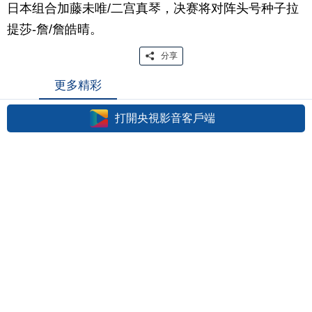
日本组合加藤未唯/二宫真琴，决赛将对阵头号种子拉
提莎-詹/詹皓晴。
分享
更多精彩
打開央視影音客戶端