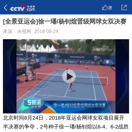
讚
[全景亚运会]徐一璠/杨钊煊晋级网球女双决赛
來源：央视网
2018-08-24
北京时间8月24日，2018年亚运会网球女双项目展开
半决赛的争夺，2号种子徐一璠/杨钊煊以6-4、6-2战胜