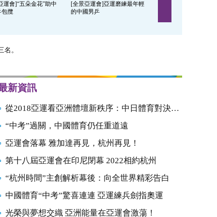
亞運會]“五朵金花”助中
[全景亞運會]亞運磨練最年輕
[全景亞運會]中國跳水
乒包攬
的中國男乒
面對東京難輕鬆
三名。
最新資訊
從2018亞運看亞洲體壇新秩序：中日體育對決開始
“中考”過關，中國體育仍任重道遠
亞運會落幕 雅加達再見，杭州再見！
第十八屆亞運會在印尼閉幕 2022相約杭州
“杭州時間”主創解析幕後：向全世界精彩告白
中國體育“中考”驚喜連連 亞運練兵劍指奧運
光榮與夢想交織 亞洲能量在亞運會激蕩！