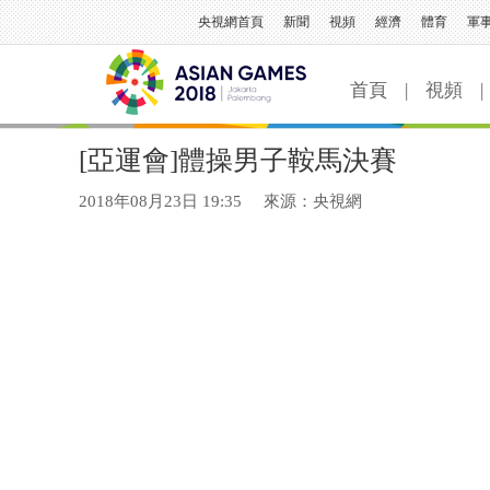
央視網首頁
新聞
視頻
經濟
體育
軍
首頁
|
視頻
|
[亞運會]體操男子鞍馬決賽
2018年08月23日 19:35
來源：央視網