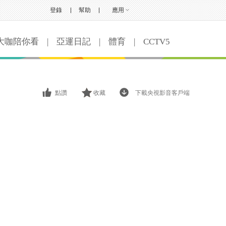
登錄
幫助
應用
大咖陪你看
|
亞運日記
|
體育
|
CCTV5
點讚
收藏
下載央視影音客戶端