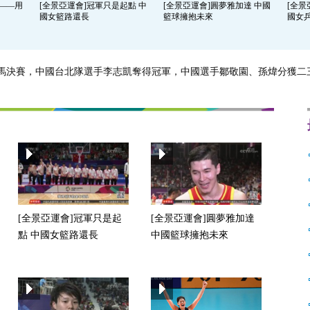
楊——用
[全景亞運會]冠軍只是起點 中
[全景亞運會]圓夢雅加達 中國
[全景
國女籃路還長
籃球擁抱未來
國女
子鞍馬決賽，中國台北隊選手李志凱奪得冠軍，中國選手鄒敬園、孫煒分獲二
[全景亞運會]冠軍只是起
[全景亞運會]圓夢雅加達
點 中國女籃路還長
中國籃球擁抱未來