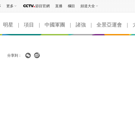
事
更多
節目官網
直播
欄目
頻道大全
明星
|
項目
|
中國軍團
|
諸強
|
全景亞運會
|
分享到：