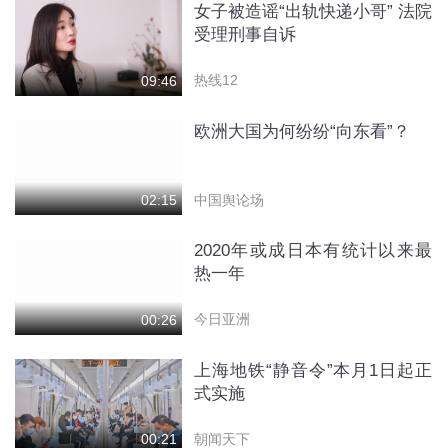
女子被造谣“出轨快递小哥” 法院
受理刑事自诉
热线12
09:46
欧洲大国为何纷纷“向东看”？
中国舆论场
02:15
2020年或成日本有统计以来最
热一年
今日亚洲
00:26
上海地铁“静音令”本月1日起正
式实施
朝闻天下
00:21