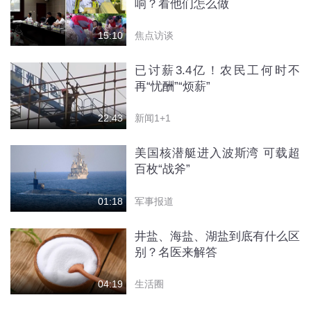
响？看他们怎么做
焦点访谈
15:10
已讨薪3.4亿！农民工何时不
再“忧酬”“烦薪”
新闻1+1
22:43
美国核潜艇进入波斯湾 可载超
百枚“战斧”
军事报道
01:18
井盐、海盐、湖盐到底有什么区
别？名医来解答
生活圈
04:19