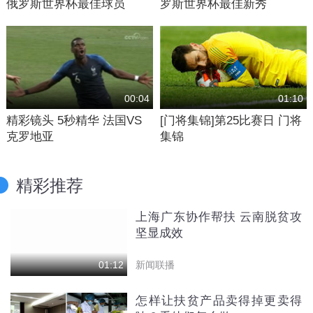
俄罗斯世界杯最佳球员
罗斯世界杯最佳新秀
00:04
01:10
精彩镜头 5秒精华 法国VS
[门将集锦]第25比赛日 门将
克罗地亚
集锦
精彩推荐
上海广东协作帮扶 云南脱贫攻
坚显成效
新闻联播
01:12
怎样让扶贫产品卖得掉更卖得