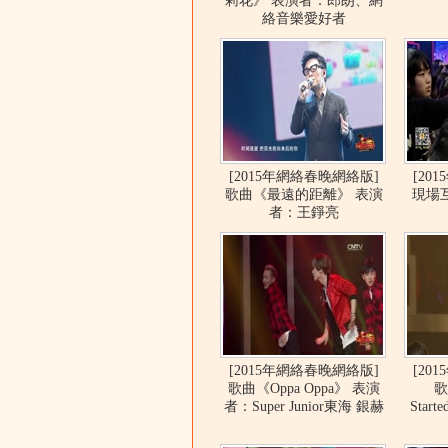
莉花》 表演者：郎朗、網
絡音樂愛好者
[2015年網絡春晚網絡版]
[20
歌曲《最遠的距離》 表演
現場
者：王錚亮
[2015年網絡春晚網絡版]
[20
歌曲《Oppa Oppa》 表演
歌
者：Super Junior東海 銀赫
Sta