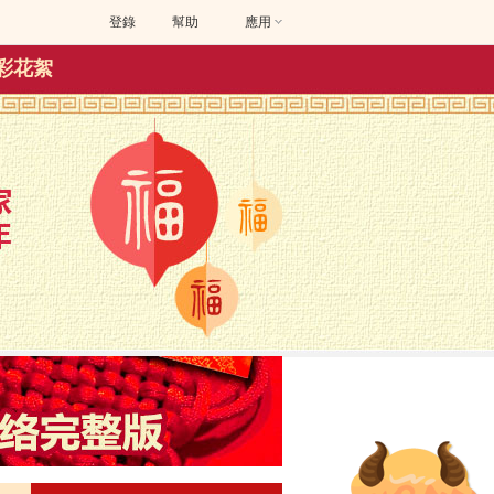
登錄
幫助
應用
彩花絮