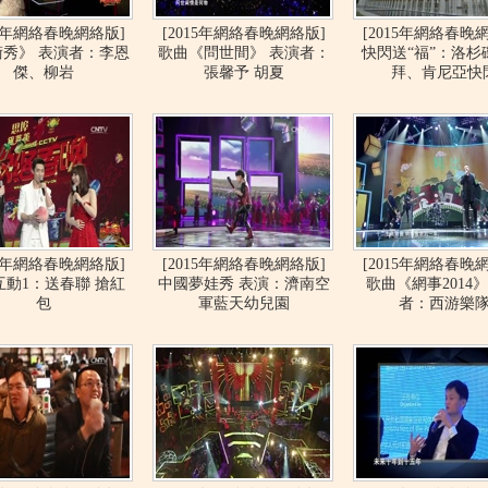
15年網絡春晚網絡版]
[2015年網絡春晚網絡版]
[2015年網絡春晚
秀》 表演者：李恩
歌曲《問世間》 表演者：
快閃送“福”：洛杉
傑、柳岩
張馨予 胡夏
拜、肯尼亞快
15年網絡春晚網絡版]
[2015年網絡春晚網絡版]
[2015年網絡春晚
互動1：送春聯 搶紅
中國夢娃秀 表演：濟南空
歌曲《網事2014》
包
軍藍天幼兒園
者：西游樂