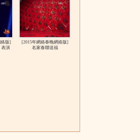
[2015年網絡春晚網絡版]
《魔術秀》 表...
網絡版]
[2015年網絡春晚網絡版]
 表演
名家春聯送福
[2015年網絡春晚網絡版]
快閃送“福”：...
[2015年網絡春晚網絡版]
歌曲《一定》 ...
[2015年網絡春晚網絡
版]2014中國互...