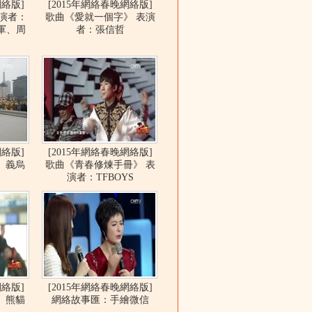
網絡版]
[2015年網絡春晚網絡版]
演者：
歌曲《愛就一個字》 表演
軍、周
者：張信哲
[2015年網絡春晚網絡版]
歌曲《網事20...
[2015年網絡春晚網絡版]
網絡故事匯：平...
網絡版]
[2015年網絡春晚網絡版]
、義烏
歌曲《青春修煉手冊》 表
演者：TFBOYS
[2015年網絡春晚網絡版]
歌曲《愛你的宿...
[2015年網絡春晚網絡版]
創業故事：車庫...
網絡版]
[2015年網絡春晚網絡版]
、熊貓
網絡故事匯：手繪微信