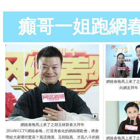
癲哥一姐跑網
網絡春晚馬上來了之
向網友拜年
網絡春晚馬上來了之胡玉林新春大拜年
2014年CCTV網絡春晚，打造青春化的網絡聯歡會，將會
帶給大家哪些驚喜？風流倜儻、玉樹臨風、才高八斗的癲
網絡春晚馬上來了之