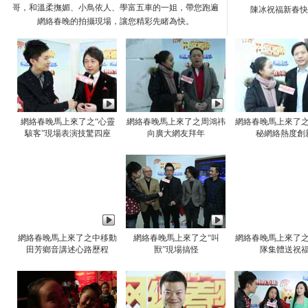
哥，和溫柔撫媚、小鳥依人、學富五車的一姐，帶您跑遍
陳冰祝福新春快
網絡春晚的拍攝現場，讓您精彩先睹為快。
網絡春晚馬上來了之“心靈
網絡春晚馬上來了之周鴻祎
網絡春晚馬上來了
駭客”現場表演技驚四座
向廣大網友拜年
秘網絡熱度創
網絡春晚馬上來了之中移動
網絡春晚馬上來了之“叫
網絡春晚馬上來了
田芳鄉音講述心路歷程
獸”現場搞怪
隊集體送祝