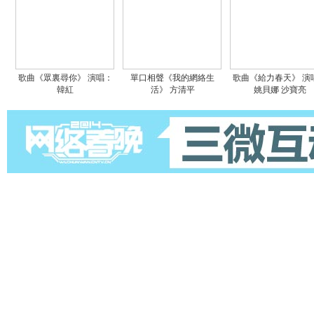
歌曲《眾裏尋你》 演唱：
單口相聲《我的網絡生
歌曲《給力春天》 演
韓紅
活》 方清平
姚貝娜 沙寶亮