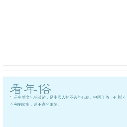
成小誠
一馬當先，萬馬奔騰圓國夢
海外
百花爭艷，千花綻放慶陽春
鄭澤宇
金蛇狂舞辭舊歲告舊歲平安
安徽
駿馬快跑迎新春報新春大吉
華錦玉
年是中華文化的濃縮，是中國人抹不去的心結。中國年俗，有着説
不完的故事，道不盡的風情。