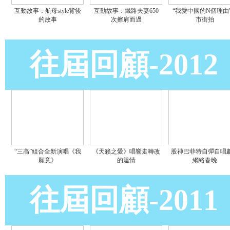
互動故事：航母style背後
互動故事：鐵路夫妻650
“我愛中國的N個理由
的故事
次擦肩而過
市街拍
往屆回顧-2012
“三高”組合全新演唱《我
《天籟之愛》唱響走轉改
股神巴菲特自彈自唱
願意》
的溫情
網絡春晚
往屆回顧-2011