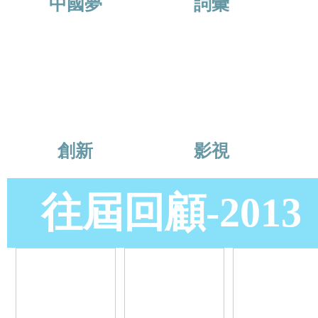
中國夢
詞彙
創新
影視
往屆回顧-2013