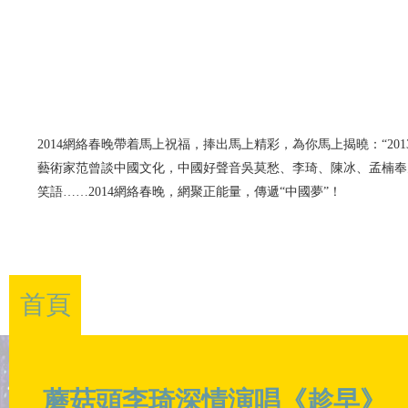
2014網絡春晚帶着馬上祝福，捧出馬上精彩，為你馬上揭曉：“20
藝術家范曾談中國文化，中國好聲音吳莫愁、李琦、陳冰、孟楠奉
笑語……2014網絡春晚，網聚正能量，傳遞“中國夢”！
癲哥一姐
看年俗
首頁
視頻
大廟會
互
馬上來了
辦年貨
蘑菇頭李琦深情演唱《趁早》