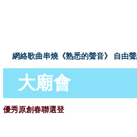
網絡歌曲串燒《熟悉的聲音》 自由聲
大廟會
優秀原創春聯選登
壯志乘龍中國夢
貴州
春風躍馬小康年