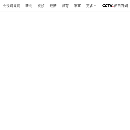
央視網首頁
新聞
視頻
經濟
體育
軍事
更多
節目官網