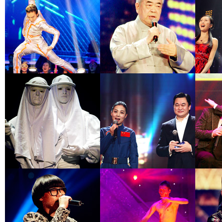
開場秀《青春皆有夢
熱
發
西班牙新奇節目《雙
熱
歌
表演者：羅德里格斯
發
演
歌曲《趁早》
《
演唱：李琦
雜