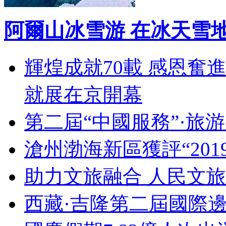
阿爾山冰雪游 在冰天雪
輝煌成就70載 感恩奮
就展在京開幕
第二屆“中國服務”·旅
滄州渤海新區獲評“20
助力文旅融合 人民文
西藏·吉隆第二屆國際