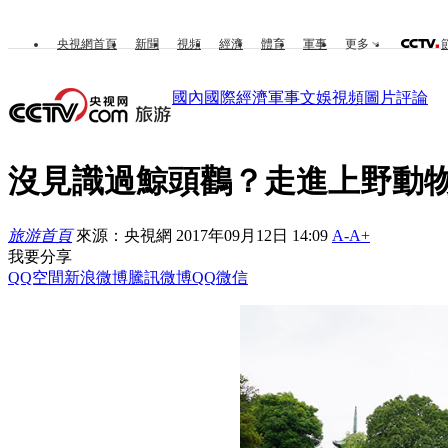
央視網首頁
新聞
視頻
經濟
體育
軍事
更多
國內
國際
經濟
軍事
文娛
視頻
圖片
評論
沒見識過鯨頭鸛？走進上野動
旅游首頁
來源：央視網 2017年09月12日 14:09
A-
A+
我要分享
QQ空間
新浪微博
騰訊微博
QQ
微信