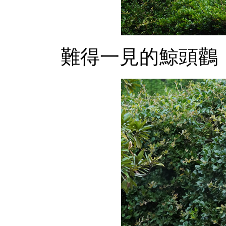
難得一見的鯨頭鸛