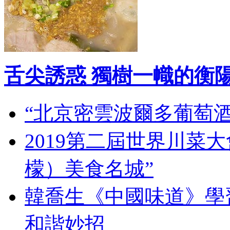
舌尖誘惑 獨樹一幟的衡
“北京密雲波爾多葡萄
2019第二屆世界川菜
檬）美食名城”
韓喬生《中國味道》學習
和諧妙招