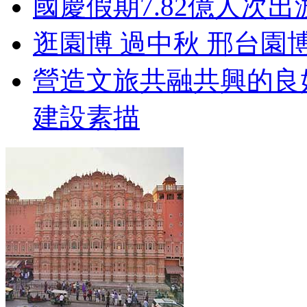
國慶假期7.82億人次出游
逛園博 過中秋 邢台園
營造文旅共融共興的良
建設素描