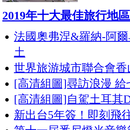
2019年十大最佳旅行地區
法國奧弗涅&羅納-阿
土
世界旅游城市聯合會香
[高清組圖]尋訪浪漫 
[高清組圖]自駕土耳其
新出台5年簽！即刻飛