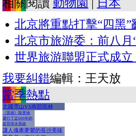
相關閱讀
動物園
|
日本
北京將重點打擊“四黑”亂
北京市旅游委：前八月
世界旅游聯盟正式成立 
我要糾錯
編輯：王天放
當季熱點
北國雪山VS南部雨林
《英雄》取景地
運行了近600年的
故宮排水系統
讓人魂牽夢縈的長沙美味