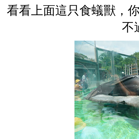
看看上面這只食蟻獸，
不