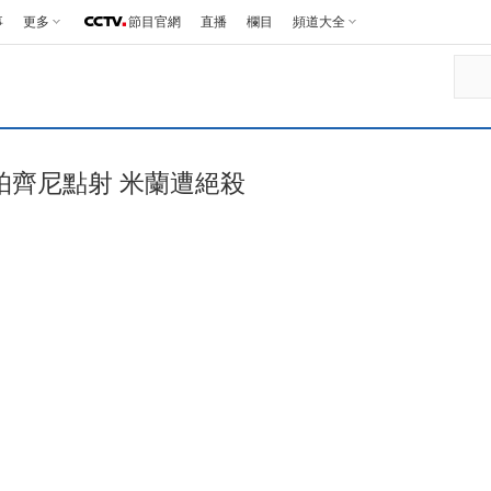
事
更多
節目官網
直播
欄目
頻道大全
帕齊尼點射 米蘭遭絕殺