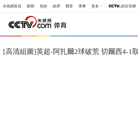
央視網首頁
新聞
視頻
經濟
體育
軍事
更多
節目官網
[高清組圖]英超-阿扎爾2球破荒 切爾西4-1