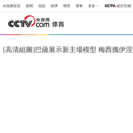
央視網首頁
新聞
視頻
經濟
體育
軍事
更多
節目官網
[高清組圖]巴薩展示新主場模型 梅西攜伊