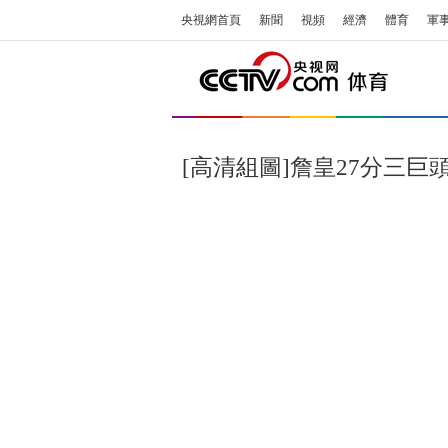
央視網首頁
新聞
視頻
經濟
體育
軍
[高清組圖]詹皇27分三巨