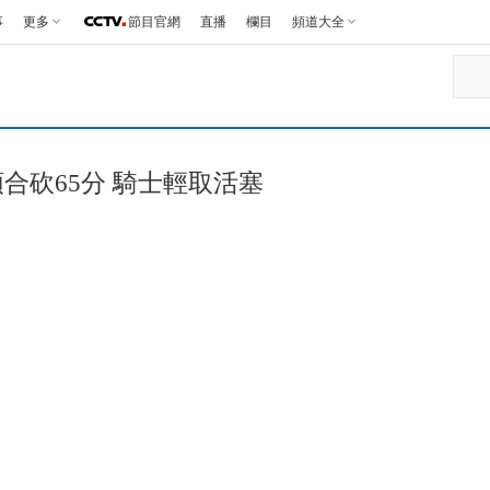
事
更多
節目官網
直播
欄目
頻道大全
頭合砍65分 騎士輕取活塞