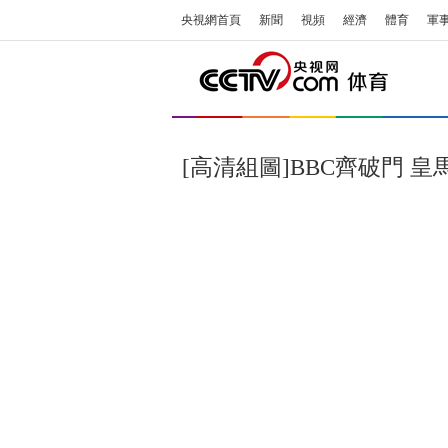
央視網首頁
新聞
視頻
經濟
體育
軍
[高清組圖]BBC齊破門 皇