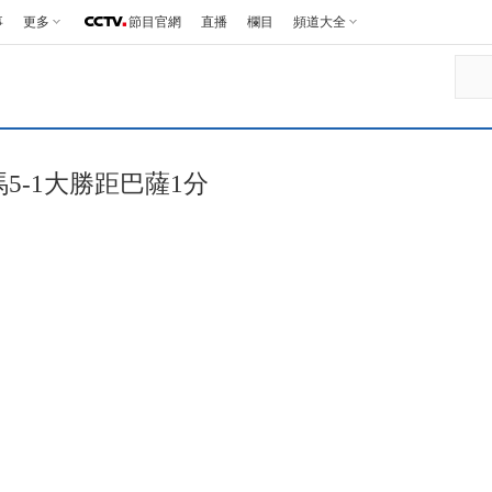
事
更多
節目官網
直播
欄目
頻道大全
馬5-1大勝距巴薩1分