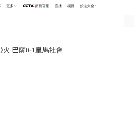
事
更多
節目官網
直播
欄目
頻道大全
啞火 巴薩0-1皇馬社會