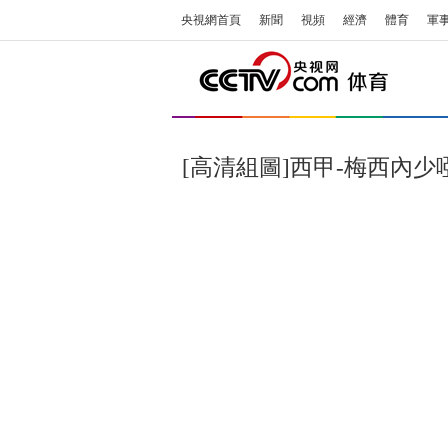
央視網首頁
新聞
視頻
經濟
體育
軍
[高清組圖]西甲-梅西內少