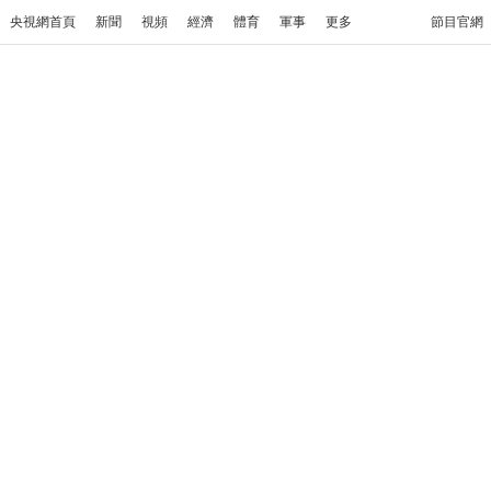
央視網首頁
新聞
視頻
經濟
體育
軍事
更多
節目官網