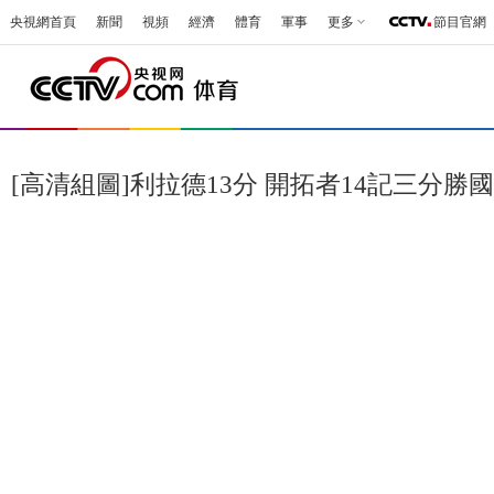
央視網首頁
新聞
視頻
經濟
體育
軍事
更多
節目官網
[高清組圖]利拉德13分 開拓者14記三分勝