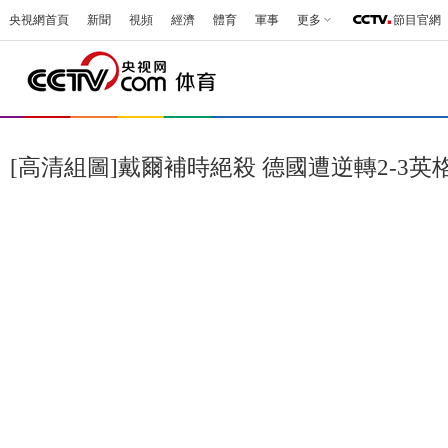
央視網首頁
新聞
視頻
經濟
體育
軍事
更多
節目官網
[高清組圖]戴爾補時絕殺 德國遭逆轉2-3英