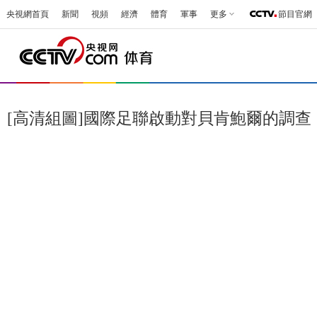
央視網首頁
新聞
視頻
經濟
體育
軍事
更多
節目官網
[高清組圖]國際足聯啟動對貝肯鮑爾的調查