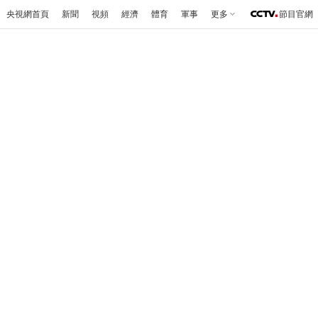
央視網首頁
新聞
視頻
經濟
體育
軍事
更多
節目官網