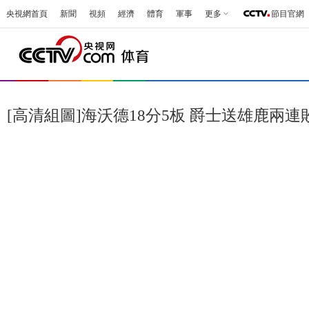
央視網首頁
新聞
視頻
經濟
體育
軍事
更多
節目官網
[高清組圖]海沃德18分5板 爵士送雄鹿兩連