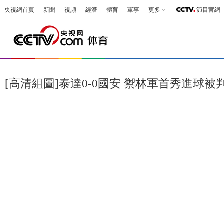
央視網首頁
新聞
視頻
經濟
體育
軍事
更多
節目官網
[高清組圖]泰達0-0國安 禦林軍首秀進球被