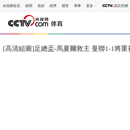
央視網首頁
新聞
視頻
經濟
體育
軍事
更多
節目官網
[高清組圖]足總盃-馬夏爾救主 曼聯1-1將重