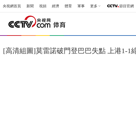
央視網首頁
新聞
視頻
經濟
體育
軍事
更多
節目官網
[高清組圖]莫雷諾破門登巴巴失點 上港1-1