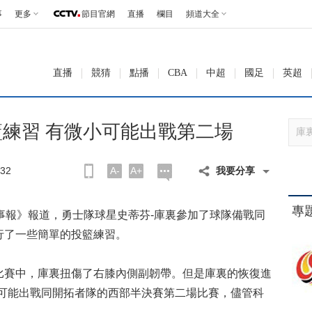
事
更多
節目官網
直播
欄目
頻道大全
直播
競猜
點播
CBA
中超
國足
英超
練習 有微小可能出戰第二場
32
A-
A+
我要分享
專
報》報道，勇士隊球星史蒂芬-庫裏參加了球隊備戰同
行了一些簡單的投籃練習。
賽中，庫裏扭傷了右膝內側副韌帶。但是庫裏的恢復進
有可能出戰同開拓者隊的西部半決賽第二場比賽，儘管科