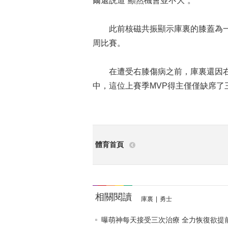
爾還説道“顯然機會並不大”。
此前核磁共振顯示庫裏的膝蓋為一
周比賽。
在遭受右膝傷病之前，庫裏還因右
中，這位上賽季MVP得主僅僅缺席了
體育首頁
相關閱讀
庫裏
|
勇士
曝萌神每天接受三次治療 全力恢復欲提前復