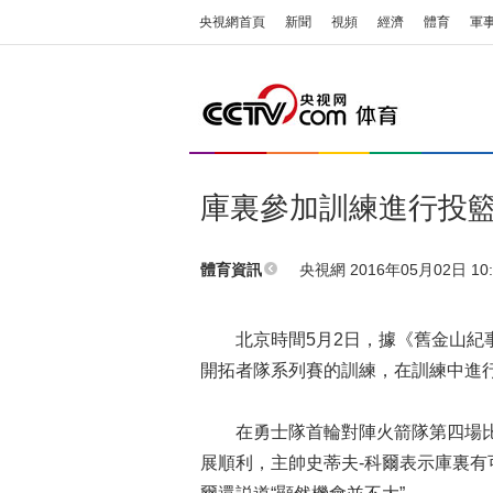
央視網首頁
新聞
視頻
經濟
體育
軍
庫裏參加訓練進行投籃
央視網 2016年05月02日 10:
體育資訊
北京時間5月2日，據《舊金山紀事
開拓者隊系列賽的訓練，在訓練中進
在勇士隊首輪對陣火箭隊第四場比
展順利，主帥史蒂夫-科爾表示庫裏