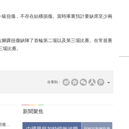
級扭傷，不存在結構損傷。當時庫裏預計要缺席至少兩
腳踝扭傷缺陣了首輪第二場以及第三場比賽。在常規賽
三場比賽。
分享到：
新聞聚焦
...
阿根廷艱難取勝