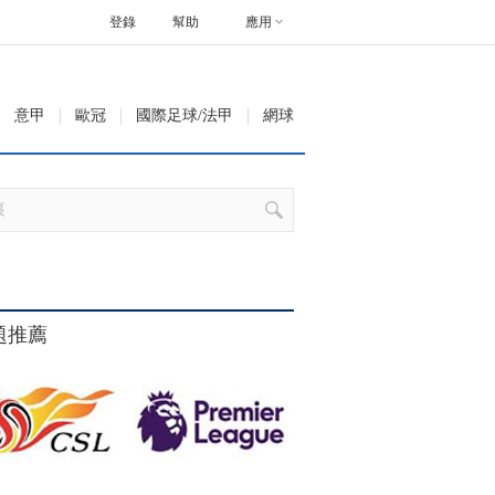
登錄
幫助
應用
意甲
歐冠
國際足球/法甲
網球
題推薦