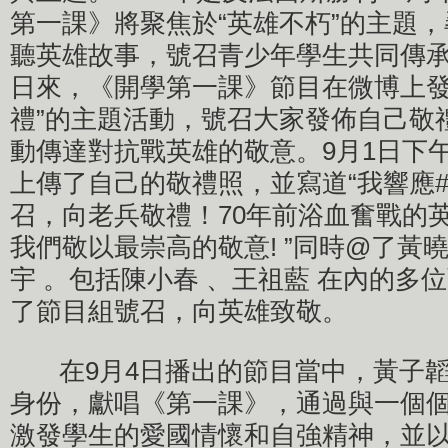
第一課》將聚焦於“英雄不朽”的主題
聽英雄故事，號召青少年學生共同傳
日來，《開學第一課》節目在微博上發
禮”的主題活動，號召大家發佈自己敬
動傳達對抗戰英雄的敬意。9月1日下
上傳了自己的敬禮照，並寫道“我響應
召，向老兵敬禮！70年前浴血奮戰的
我們敬以最崇高的敬意! ”同時@了黃曉
宇 。包括陳小春 、王祖藍 在內的多
了節目組號召，向英雄致敬。
在9月4日播出的節目當中，黃子韜
身份，獻唱《第一課》，通過與一個
激發學生的愛國情懷和自強精神，並