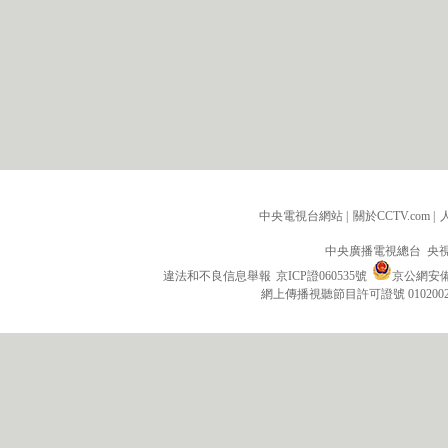
中央電視台網站
|
關於CCTV.com
|
中央廣播電視總台 央
違法和不良信息舉報
京ICP證060535號
京公網安備 1
網上傳播視聽節目許可證號 010200