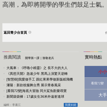
高潮，為即將開學的學生們鼓足士氣
返回青少台首頁
推薦閱讀
實時熱點
開學第一課
|
致敬老兵
大風車：《呼嚕小精靈》之 長不大的大人
小小
《異想天開》急速少年 黑馬上演驚天逆轉
[智慧樹]我愛做手工 跟紅果果學做新版紙飛機
看我72變
瀋陽：新款校服舞台秀 展示青春風采
[看我72變]海底大冒險 同大鯊魚歡樂尋寶
大手
新聞袋袋褲：17歲女生36米外遠射進球
編輯：李素江
我要糾錯