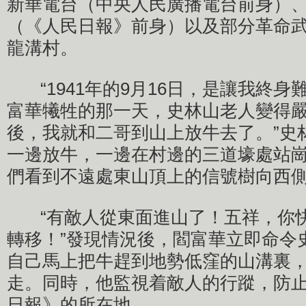
新華電台（中央人民廣播電台前身）
（《人民日報》前身）以及部分革命
龍溝村。
“1941年的9月16日，是讓我終身
富華犧牲的那一天，史林山老人變得嚴
後，我就和二哥到山上放牛去了。”史
一邊放牛，一邊在村邊的三道壕處站
們看到不遠處東山頂上的信號樹向西
“有敵人從東面進山了！五祥，你快
轉移！”發現情況後，閻富華立即命令
自己馬上把牛趕到地勢低窪的山溝裏
走。同時，他監視着敵人的行蹤，防
日報》的所在地。