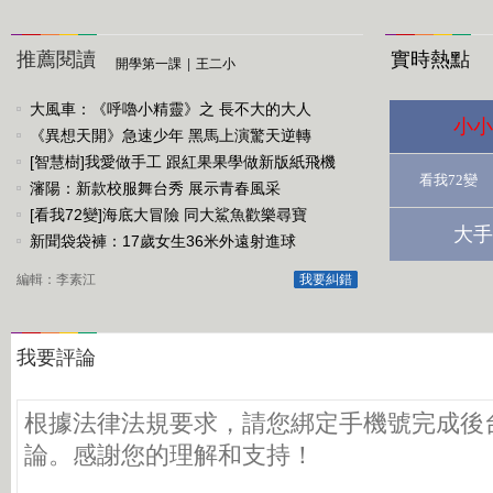
推薦閱讀
實時熱點
開學第一課
|
王二小
大風車：《呼嚕小精靈》之 長不大的大人
小小
《異想天開》急速少年 黑馬上演驚天逆轉
[智慧樹]我愛做手工 跟紅果果學做新版紙飛機
看我72變
瀋陽：新款校服舞台秀 展示青春風采
[看我72變]海底大冒險 同大鯊魚歡樂尋寶
大手
新聞袋袋褲：17歲女生36米外遠射進球
編輯：李素江
我要糾錯