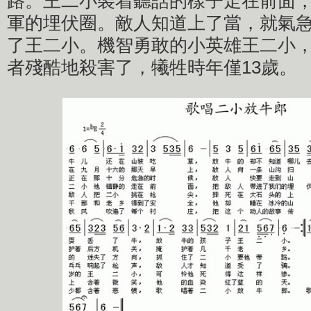
路。王二小裝着聽話的樣子走在前面
軍的埋伏圈。敵人知道上了當，就氣
了王二小。機智勇敢的小英雄王二小
者殘酷地殺害了，犧牲時年僅13歲。