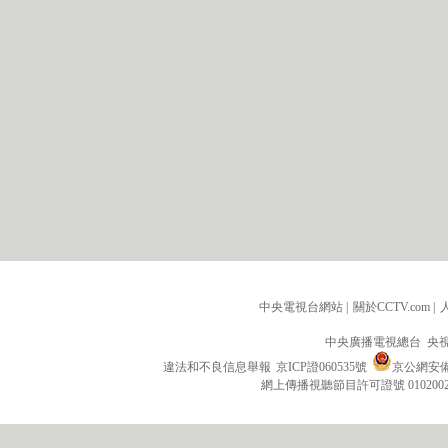
中央電視台網站
|
關於CCTV.com
|
中央廣播電視總台 央
違法和不良信息舉報
京ICP證060535號
京公網安備 1
網上傳播視聽節目許可證號 010200