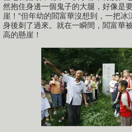
然抱住身邊一個鬼子的大腿，好像是
崖！”但年幼的閻富華沒想到，一把冰
身後刺了過來。就在一瞬間，閻富華被
高的懸崖！