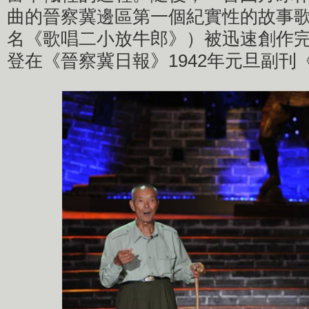
曲的晉察冀邊區第一個紀實性的故事
名《歌唱二小放牛郎》）被迅速創作
登在《晉察冀日報》1942年元旦副刊