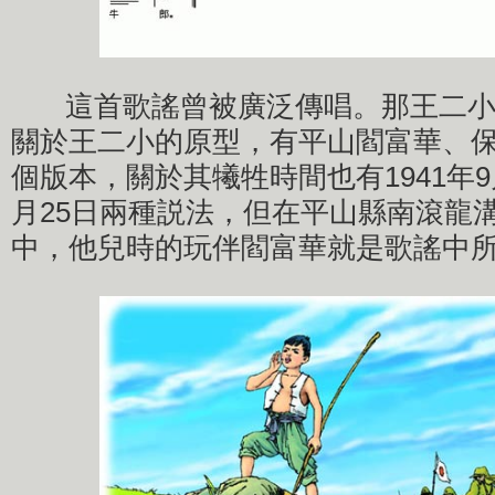
這首歌謠曾被廣泛傳唱。那王二小
關於王二小的原型，有平山閻富華、
個版本，關於其犧牲時間也有1941年9月
月25日兩種説法，但在平山縣南滾龍
中，他兒時的玩伴閻富華就是歌謠中