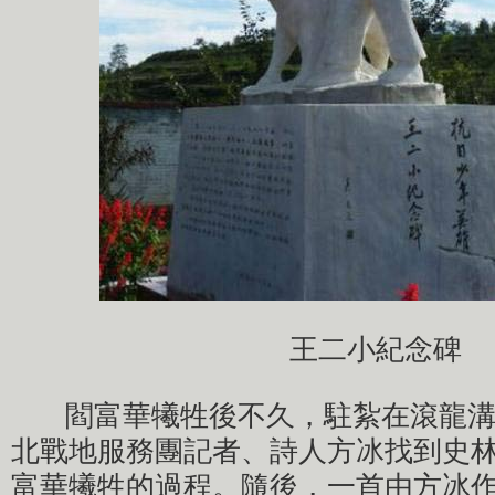
王二小紀念碑
閻富華犧牲後不久，駐紮在滾龍溝
北戰地服務團記者、詩人方冰找到史
富華犧牲的過程。隨後，一首由方冰