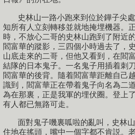
史林山一路小跑來到位於鏵子尖處
知所有人立刻轉移並就地掩埋機器。
時，不放心二哥的史林山跑到了附近
閻富華的蹤影，三四個小時過去了，
山底走來的二哥，但他又看到，在閻
結隊的日本鬼子。一名鬼子用插着刺
閻富華的後背。隨着閻富華距離自己
識到，閻富華正在帶着鬼子向名為二
為在那裏，正是我軍的埋伏圈。登上
有人都已無路可走。
面對鬼子嘰裏呱啦的亂叫，史林山
住地在搖頭，嘴中一個字都不肯説。老