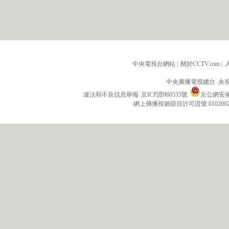
中央電視台網站
|
關於CCTV.com
|
中央廣播電視總台 央
違法和不良信息舉報
京ICP證060535號
京公網安備 1
網上傳播視聽節目許可證號 010200