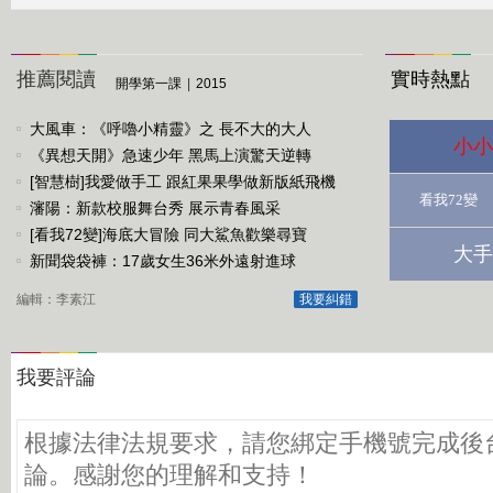
推薦閱讀
實時熱點
開學第一課
|
2015
大風車：《呼嚕小精靈》之 長不大的大人
小小
《異想天開》急速少年 黑馬上演驚天逆轉
[智慧樹]我愛做手工 跟紅果果學做新版紙飛機
看我72變
瀋陽：新款校服舞台秀 展示青春風采
[看我72變]海底大冒險 同大鯊魚歡樂尋寶
大手
新聞袋袋褲：17歲女生36米外遠射進球
編輯：李素江
我要糾錯