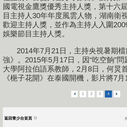
國電視金鷹獎優秀主持人獎，第十六
目主持人30年年度風雲人物，湖南衛
歡迎主持人獎，並作為主持人入圍200
娛樂節目主持人獎。
2014年7月21日，主持央視暑期
強》。2015年5月17日，因“吃空餉
大學阿拉伯語系教師，2月8日，何炅
《梔子花開》在泰國開機，影片將7月
<
1
2
3
4
>
返回青少台首頁