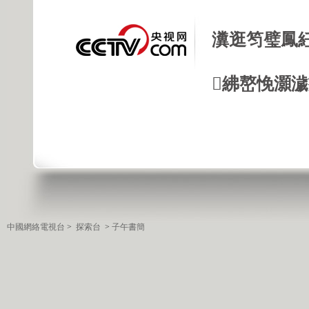
瀵逛笉璧鳳
紼嶅悗灝濊瘯
中國網絡電視台
>
探索台
>
子午書簡