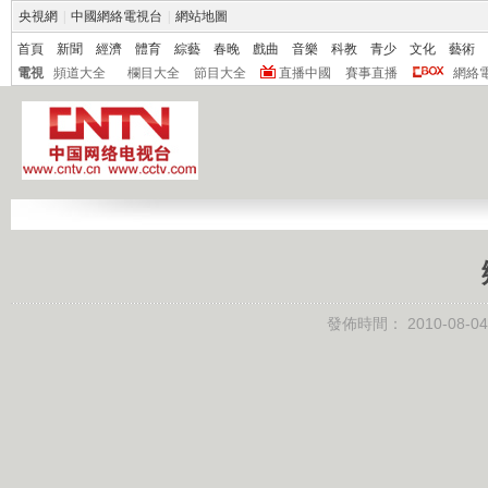
央視網
|
中國網絡電視台
|
網站地圖
首頁
新聞
經濟
體育
綜藝
春晚
戲曲
音樂
科教
青少
文化
藝術
電視
頻道大全
欄目大全
節目大全
直播中國
賽事直播
網絡
發佈時間：
2010-08-04