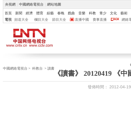
央視網
|
中國網絡電視台
|
網站地圖
首頁
新聞
經濟
體育
綜藝
春晚
戲曲
音樂
科教
青少
文化
藝術
電視
頻道大全
欄目大全
節目大全
直播中國
賽事直播
網絡
中國網絡電視台
>
科教台
>
讀書
《讀書》 20120419 
發佈時間：
2012-04-19