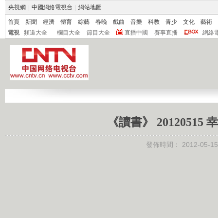
央視網
|
中國網絡電視台
|
網站地圖
首頁
新聞
經濟
體育
綜藝
春晚
戲曲
音樂
科教
青少
文化
藝術
電視
頻道大全
欄目大全
節目大全
直播中國
賽事直播
網絡
《讀書》 201205
發佈時間：
2012-05-15