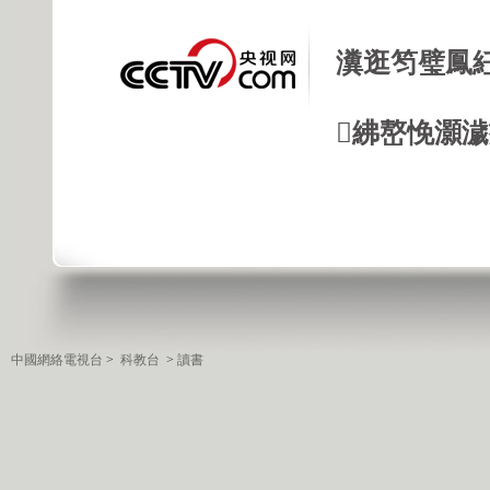
瀵逛笉璧鳳
紼嶅悗灝濊瘯
中國網絡電視台
>
科教台
>
讀書