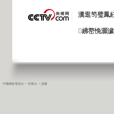
瀵逛笉璧鳳
紼嶅悗灝濊瘯
中國網絡電視台
>
科教台
>
讀書