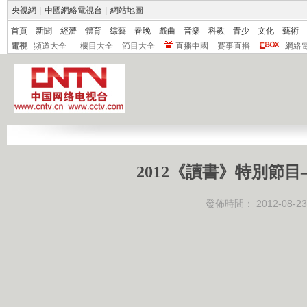
央視網
|
中國網絡電視台
|
網站地圖
首頁
新聞
經濟
體育
綜藝
春晚
戲曲
音樂
科教
青少
文化
藝術
電視
頻道大全
欄目大全
節目大全
直播中國
賽事直播
網絡
2012《讀書》特別節目—
發佈時間：
2012-08-23