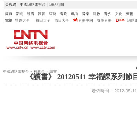
央視網
|
中國網絡電視台
|
網站地圖
首頁
新聞
經濟
體育
綜藝
春晚
戲曲
音樂
科教
青少
文化
藝術
電視
頻道大全
欄目大全
節目大全
直播中國
賽事直播
網絡
中國網絡電視台
>
科教台
>
讀書
《讀書》 20120511 幸福課系
發佈時間：
2012-05-11