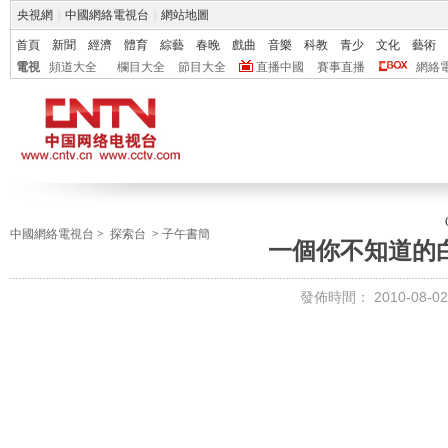
央視網
|
中國網絡電視台
|
網站地圖
首頁
新聞
經濟
體育
綜藝
春晚
戲曲
音樂
科教
青少
文化
藝術
電視
頻道大全
欄目大全
節目大全
直播中國
賽事直播
網絡
中國網絡電視台
>
探索台
>
子午書簡
一個你不知道的
發佈時間：
2010-08-02