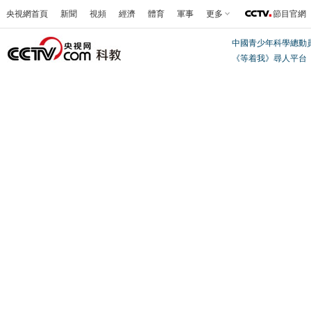
央視網首頁
新聞
視頻
經濟
體育
軍事
更多
節目官網
中國青少年科學總動
《等着我》尋人平台