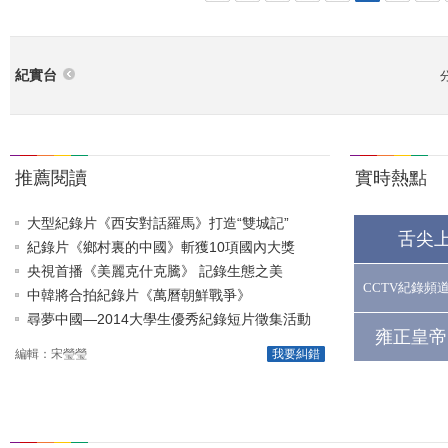
紀實台
推薦閱讀
實時熱點
大型紀錄片《西安對話羅馬》打造“雙城記”
舌尖
紀錄片《鄉村裏的中國》斬獲10項國內大獎
央視首播《美麗克什克騰》 記錄生態之美
CCTV紀錄頻
中韓將合拍紀錄片《萬曆朝鮮戰爭》
尋夢中國—2014大學生優秀紀錄短片徵集活動
雍正皇帝
編輯：宋瑩瑩
我要糾錯