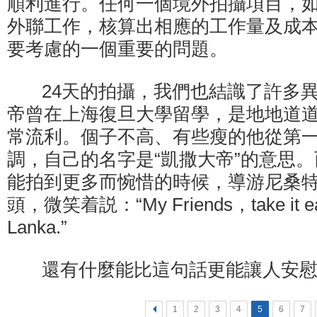
順利進行。任何一個境外拍攝項目，
外聯工作，核算出相應的工作量及成
要考慮的一個重要的問題。
24天的拍攝，我們也結識了許多異
帝曾在上海復旦大學留學，是地地道
常流利。個子不高、有些瘦的他從第
調，自己的名字是“凱撒大帝”的意思
能拍到更多而惋惜的時候，導游尼桑
頭，微笑着説：“My Friends，take it easy
Lanka.”
還有什麼能比這句話更能讓人安慰
<
1
2
3
4
5
6
7