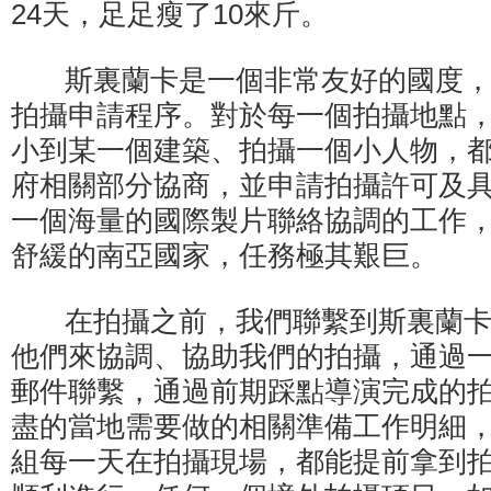
24天，足足瘦了10來斤。
斯裏蘭卡是一個非常友好的國度，
拍攝申請程序。對於每一個拍攝地點
小到某一個建築、拍攝一個小人物，
府相關部分協商，並申請拍攝許可及
一個海量的國際製片聯絡協調的工作
舒緩的南亞國家，任務極其艱巨。
在拍攝之前，我們聯繫到斯裏蘭卡
他們來協調、協助我們的拍攝，通過
郵件聯繫，通過前期踩點導演完成的
盡的當地需要做的相關準備工作明細
組每一天在拍攝現場，都能提前拿到