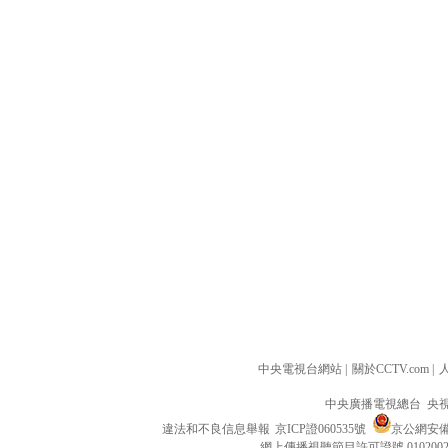
中央電視台網站
|
關於CCTV.com
|
中央廣播電視總台 央
違法和不良信息舉報
京ICP證060535號
京公網安備 1
網上傳播視聽節目許可證號 010200