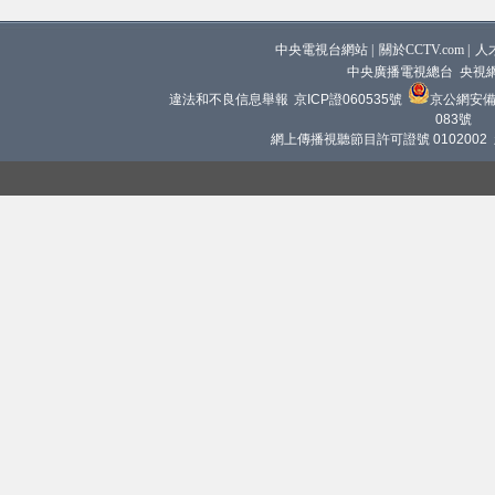
中央電視台網站
|
關於CCTV.com
|
人
中央廣播電視總台 央視
違法和不良信息舉報
京ICP證060535號
京公網安備 1
083號
網上傳播視聽節目許可證號 0102002