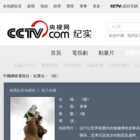
央視網首頁
新聞
視頻
經濟
體育
軍事
更多
節目官網
航拍中國
我們這
首頁
電視劇
動畫片
紀錄
紀錄片大全
專題策劃
央視精品
頂級首播
我愛紀錄片
紀
中國網絡電視台
>
紀實台
> 《槍》
推薦給其他網友
丨
加入收藏
名 稱：
《槍》
分 類：
軍事
集 數：
5集
導 演：
內容簡介：
該片以世界範圍內的槍械傳奇故事為
關係，思考武器進步的動因及趨勢。