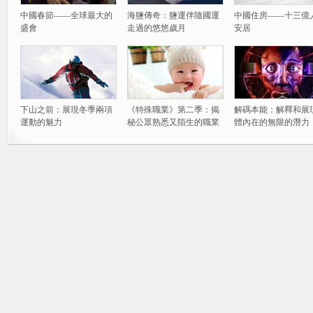
中國春節——全球最大的
海鹽傳奇：鹽運伴隨國運
中國住房——十三億
盛會
走過的悠悠歲月
安居
下山之前：展現冬季兩項
《特殊職業》第二季：揭
解碼本能：解釋和展
運動的魅力
秘公眾熟悉又陌生的職業
體內在的無限的潛力