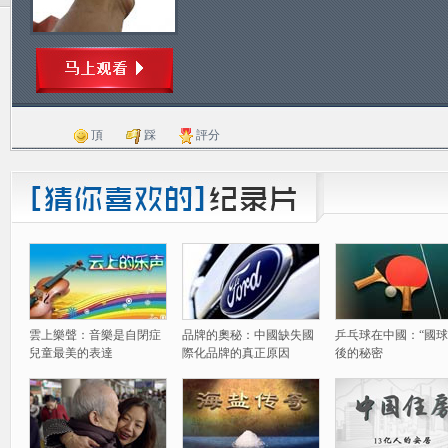
頂
踩
評分
雲上樂聲：音樂是自閉症
品牌的奧秘：中國缺失國
乒乓球在中國：“國球
兒童最美的表達
際化品牌的真正原因
後的秘密