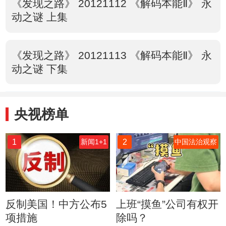
《发现之路》 20121112 《解码本能Ⅱ》 永
动之谜 上集
《发现之路》 20121113 《解码本能Ⅱ》 永
动之谜 下集
央视榜单
1
2
新闻1+1
中国法治观察
反制美国！中方公布5
上班“摸鱼”公司有权开
项措施
除吗？