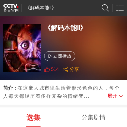
《解码本能Ⅱ》
《解码本能Ⅱ》
514
分享
简介：
在这庞大城市里生活着形形色色的人，每个
展开
人每天都经历着多样复杂的情绪变...
选集
分集剧情