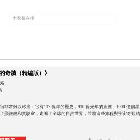
頻道大全
欄目大全
片庫
4K專區
聽
》
育
電影
國防軍事
電視劇
紀錄
科教
戲曲
社會與法
少
的奇蹟（精編版）》
索
集
宙非常難以琢磨：它有137 億年的歷史，930 億光年的直徑，1000 億
了顯微鏡和實驗室，走遍了全球的自然世界，並將這些旅程與宇宙奇觀結