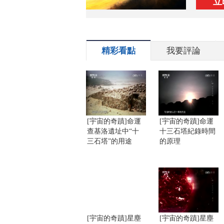
立
精彩看點
我要評論
[宇宙的奇蹟]命運
[宇宙的奇蹟]命運
查基洛遺址中“十
十三石塔紀錄時間
三石塔”的用途
的原理
[宇宙的奇蹟]星塵
[宇宙的奇蹟]星塵