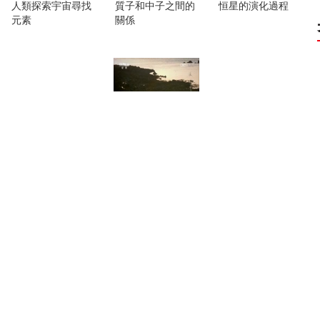
人類探索宇宙尋找
質子和中子之間的
恒星的演化過程
元素
關係
[宇宙的奇蹟]墜落
[宇宙的奇蹟]墜落
[宇宙的奇蹟]墜落
地心引力對地球地
地心引力對月球産
銀河系與仙女座星
表的影響
生的潮汐鎖定現象
系的碰撞模擬
[宇宙的奇蹟]信使
[宇宙的奇蹟]信使
[宇宙的奇蹟]信使
光的傳播證實宇宙
衛星圖像顯示宇宙
光對複雜生命進化
大爆炸理論
大爆炸真相
的重要性