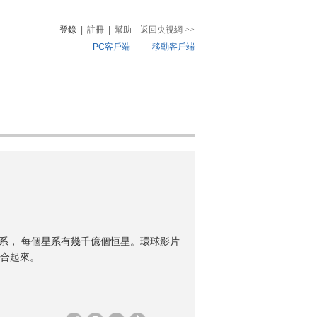
登錄
|
註冊
|
幫助
返回央視網
>>
PC客戶端
移動客戶端
音
熱榜
微視頻
兒
音樂
體育賽事
農業農村
個星系， 每個星系有幾千億個恒星。環球影片
合起來。