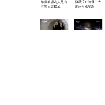
印度教認為人是由
恒星消亡時發生大
五種元素構成
爆炸形成星塵
[宇宙的奇蹟]墜落
[宇宙的奇蹟]墜落
獨特飛機上感受引
引力在宇宙中發揮
力奇妙之處
的作用
[宇宙的奇蹟]信使
[宇宙的奇蹟]信使
波帶來宇宙的訊息
光波所蘊含的真相