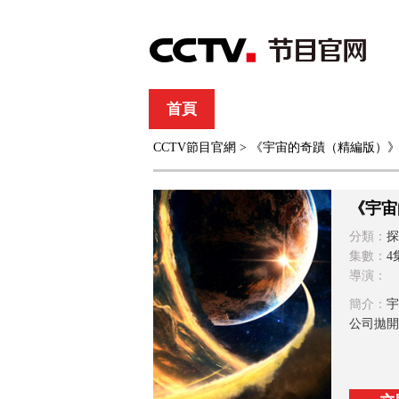
首頁
直播
節目單
CCTV節目官網
> 《宇宙的奇蹟（精編版）
綜合
新聞
財經
綜藝
中文國際
體
《宇宙
分類：
探
集數：
4
導演：
簡介：
宇
公司拋開