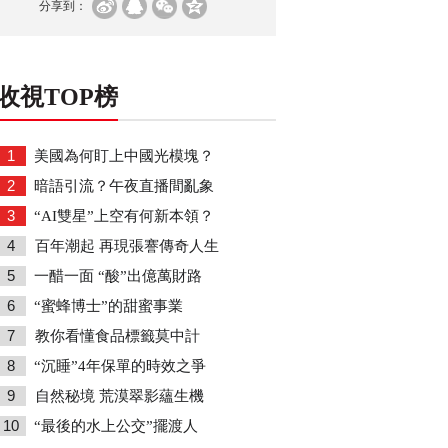
分享到：
收視TOP榜
1
美國為何盯上中國光模塊？
2
暗語引流？午夜直播間亂象
3
“AI雙星”上空有何新本領？
4
百年潮起 再現張謇傳奇人生
5
一醋一面 “酸”出億萬財路
6
“蜜蜂博士”的甜蜜事業
7
教你看懂食品標籤莫中計
8
“沉睡”4年保單的時效之爭
9
自然秘境 荒漠翠影蘊生機
10
“最後的水上公交”擺渡人