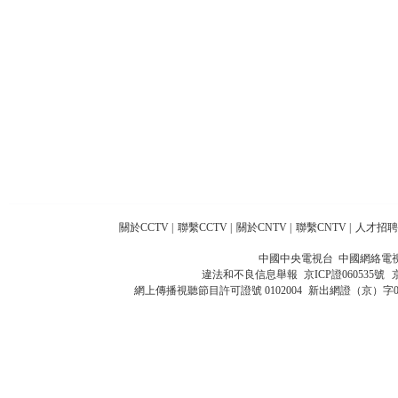
關於CCTV
|
聯繫CCTV
|
關於CNTV
|
聯繫CNTV
|
人才招聘
中國中央電視台 中國網絡電
違法和不良信息舉報
京ICP證060535號
網上傳播視聽節目許可證號 0102004
新出網證（京）字0