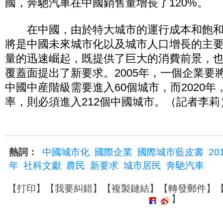
國，奔馳汽車在中國銷售量增長了120%。
在中國，由於特大城市的運行成本和飽和
將是中國未來城市化以及城市人口增長的主
量的迅速崛起，既提供了巨大的消費前景，
覆蓋面提出了新要求。2005年，一個企業要
中國中産階級需要進入60個城市，而2020
率，則必須進入212個中國城市。（記者李莉
熱詞：
中國城市化
國際企業
國際城市藍皮書
20
年
社科文獻
農民
新要求
城市居民
奔馳汽車
【
打印
】【
我要糾錯
】【
複製鏈結
】【
轉發郵件
】
】