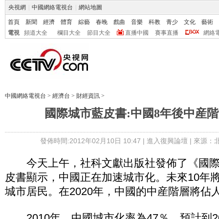
央視網
|
中國網絡電視台
|
網站地圖
首頁
新聞
經濟
體育
綜藝
春晚
戲曲
音樂
科教
青少
文化
藝術
電視
頻道大全
欄目大全
節目大全
直播中國
賽事直播
網絡
中國網絡電視台
>
經濟台
>
財經資訊
>
國際城市藍皮書:中國8年後中産階
發佈時間:2012年02月10日 10:47 |
進入復興論壇
| 來源：
今天上午，社科文獻出版社發佈了《國際
皮書顯示，中國正在加速城市化。未來10年將
城市居民。在2020年，中國的中産階層將佔人
2010年，中國城市化率為47％，預計到20