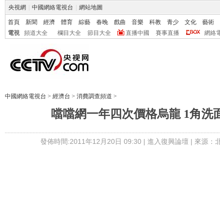
央視網
|
中國網絡電視台
|
網站地圖
首頁
新聞
經濟
體育
綜藝
春晚
戲曲
音樂
科教
青少
文化
藝術
電視
頻道大全
欄目大全
節目大全
直播中國
賽事直播
網絡
中國網絡電視台
>
經濟台
>
消費調查頻道
>
噹噹網一年四次價格烏龍 1角洗
發佈時間:2011年12月20日 09:30 |
進入復興論壇
| 來源：