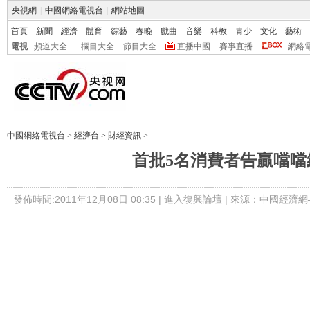
央視網
|
中國網絡電視台
|
網站地圖
首頁
新聞
經濟
體育
綜藝
春晚
戲曲
音樂
科教
青少
文化
藝術
電視
頻道大全
欄目大全
節目大全
直播中國
賽事直播
網絡
中國網絡電視台
>
經濟台
>
財經資訊
>
首批5名消費者告贏噹噹
發佈時間:2011年12月08日 08:35 |
進入復興論壇
| 來源：中國經濟網