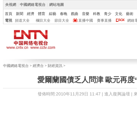
央視網
|
中國網絡電視台
|
網站地圖
首頁
新聞
經濟
體育
綜藝
春晚
戲曲
音樂
科教
青少
文化
藝術
電視
頻道大全
欄目大全
節目大全
直播中國
賽事直播
網絡
中國網絡電視台
>
經濟台
>
財經資訊
>
愛爾蘭國債乏人問津 歐元再度
發佈時間:2010年11月29日 11:47 |
進入復興論壇
|