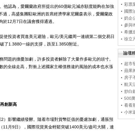
彩票
他認為，愛爾蘭政府所提出的60億歐元減赤額度能夠在加強
國際
不過，高盛集團駐歐洲的首席經濟學家尼爾森表示，愛爾蘭政
奶企
於12月7日在議會獲得通過。
參與
希臘
使投資者買進美元避險，歐元/美元繼周一連續第二個交易日
徐立
1.3880一線的支撐，跌至1.3850附近。
論壇
務問題的擔憂加劇，許多投資者解除了大量作多歐元的頭寸。
超市
指數的全線走高，對衝上述國家主權債務違約風險的成本也水漲
蘋果
房子
航天
炒白
50
昨再創新高
看看
小米
2）影響繼續發酵。隨着市場對貨幣貶值的憂慮加劇，通脹預
11月9日），國際現貨黃金輕鬆突破1400美元/盎司大關，連