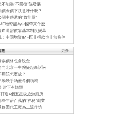
業不能靠“不回復”謀發展
油價金價下跌意味什麼？
公關中傳遞的“負能量”
IMF增資能為中國帶來什麼
造血還需依靠基本制度變革
凡：中國增資IMF既非捐款也非無條件
精選
更多
發票價格包含稅金
將向北京一中院提起新訴訟
不用該怎麼放？
活動幾乎涵蓋各個領域
銀 當下有賺頭
0萬打造4個五星級旅游廁所
那些年薪百萬的“神秘”職業
返修因代工廠為二流作坊