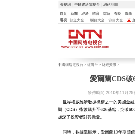
央視網
|
中國網絡電視台
|
網站地圖
首頁
新聞
經濟
體育
綜藝
春晚
戲曲
電視
頻道大全
欄目大全
節目大全
中國網絡電視台
>
經濟台
>
財經資訊
>
愛爾蘭CDS破
發佈時間:2010年11月29日 
世界權威經濟數據機構之一的美國金融服
期（CDS）指數飆升至606基點，突破
加深了投資者對其擔憂。
同時，數據還顯示，愛爾蘭10年期國債