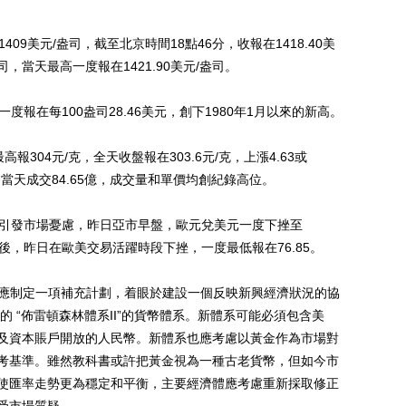
9美元/盎司，截至北京時間18點46分，收報在1418.40美
司，當天最高一度報在1421.90美元/盎司。
在每100盎司28.46美元，創下1980年1月以來的新高。
報304元/克，全天收盤報在303.6元/克，上漲4.63或
/噸，當天成交84.65億，成交量和單價均創紀錄高位。
引發市場憂慮，昨日亞市早盤，歐元兌美元一度下挫至
彈後，昨日在歐美交易活躍時段下挫，一度最低報在76.85。
應制定一項補充計劃，着眼於建設一個反映新興經濟狀況的協
的 “佈雷頓森林體系II”的貨幣體系。新體系可能必須包含美
及資本賬戶開放的人民幣。新體系也應考慮以黃金作為市場對
考基準。雖然教科書或許把黃金視為一種古老貨幣，但如今市
使匯率走勢更為穩定和平衡，主要經濟體應考慮重新採取修正