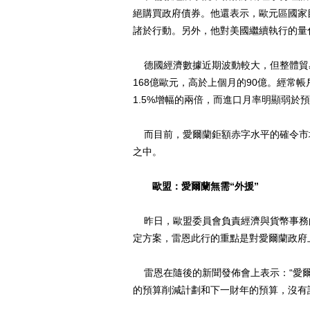
絕購買政府債券。他還表示，歐元區國家
諸於行動。另外，他對美國繼續執行的量
德國經濟數據近期波動較大，但整體貿易
168億歐元，高於上個月的90億。經常帳
1.5%增幅的兩倍，而進口月率明顯弱於預期
而目前，愛爾蘭鉅額赤字水平的確令市
之中。
歐盟：愛爾蘭無需“外援”
昨日，歐盟委員會負責經濟與貨幣事務
定方案，雷恩此行的重點是對愛爾蘭政府
雷恩在隨後的新聞發佈會上表示：“愛爾
的預算削減計劃和下一財年的預算，沒有