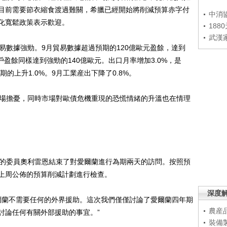
目前需要節衣縮食渡過難關，希臘已經開始將削減預算赤字付
中消
化寬鬆政策表示歡迎。
188
武漢
數據強勁。9月貿易數據超過預期的120億歐元盈餘，達到
戶盈餘同樣達到強勁的140億歐元。出口月率增加3.0%，是
的上升1.0%。9月工業産出下降了0.8%。
場擔憂，同時市場對歐債危機重現的恐慌情緒的升溫也在情理
的委員奧利雷恩結束了對愛爾蘭進行為期兩天的訪問。按照預
上周公佈的預算削減計劃進行檢查。
深度
蘭不需要任何的外界援助。這次我們僅僅討論了愛爾蘭四年期
農産
討論任何有關外部援助的事宜。”
裝備