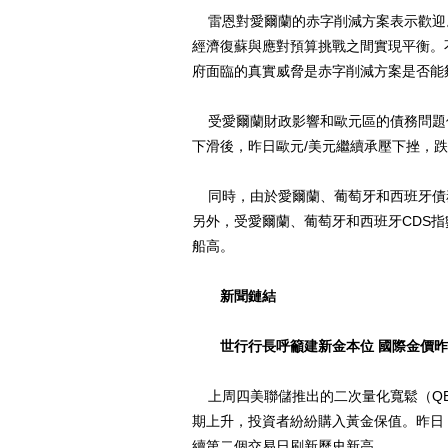
雷恩對愛爾蘭的赤字削減方案表示歡迎。
經濟復蘇與應對預算挑戰之間實現平衡。
府面臨的真實威脅是赤字削減方案是否能夠
受愛爾蘭財政影響和歐元區的債務問題促
下滑後，昨日歐元/美元繼續承壓下挫，跌破了
同時，由於愛爾蘭、葡萄牙和西班牙債
另外，受愛爾蘭、葡萄牙和西班牙CDS
船高。
新聞鏈結
世行行長呼籲建新金本位 國際金價
上周四美聯儲推出的二次量化寬鬆（QE
期上升，投資者紛紛購入黃金保值。昨日（
續第二個交易日刷新歷史新高。