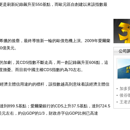
更是刷新紀錄飆升至550基點，而歐元區自創建以來該指數最
臘的後塵，最終導致新一輪的歐債危機上演。2009年愛爾蘭
50億美元。
公司
加劇，其CDS指數不斷走高，周一創記錄飆升至606點，這
擔憂。而目前中國主權CDS指數約為70左右。
經濟主體信用違約的標杆，該指數越高則意味着該經濟主體信
加多
後谷
王老
899.5基點；愛爾蘭銀行的CDS上升37.5基點，達到724.5
元左右，約佔GDP的1/3，財政赤字佔GDP比例已高達