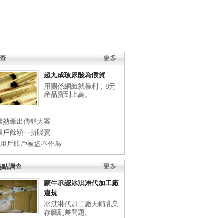
調查
更多
超九成玻尿酸為假貨
用關係網織就暴利，8元
産品賣到上萬。
素熱牽出傳銷大案
賬戶餘額一折賤賣
店用戶賬戶被盜不作為
熱點調查
更多
蒙牛承認冰淇淋代加工廠
違規
冰淇淋代加工廠天輔乳業
存臟亂差問題。