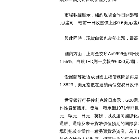
市場數據顯示，紐約現貨金昨日開盤報140
元/盎司，較前一日收盤價上漲0.6美元/盎
與此同時，現貨白銀也趁勢上漲，最高一度報
國內方面，上海金交所Au9999金昨日最高
1.55%。白銀T+D則一度報在6330元
愛爾蘭等歐盟成員國主權債務問題再度
1.3823，美元指數在連續兩個交易日反
世界銀行行長佐利克近日表示，G20還
作性貨幣體系。發展一種承繼1971年問世
元、歐元、日元、英鎊，以及邁向國際化
通脹、通縮及未來貨幣價值預期的國際參
場則把黃金當作一種另類貨幣資産。為了