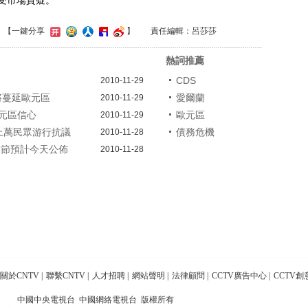
受市場質疑。
】
【一鍵分享
】
責任編輯：呂莎莎
熱詞推薦
CDS
2010-11-29
”將蔓延歐元區
愛爾蘭
2010-11-29
元區信心
歐元區
2010-11-29
蘭上萬民眾游行抗議
債務危機
2010-11-28
細節預計今天公佈
2010-11-28
關於CNTV
|
聯繫CNTV
|
人才招聘
|
網站聲明
|
法律顧問
|
CCTV廣告中心
|
CCTV創
中國中央電視台 中國網絡電視台 版權所有