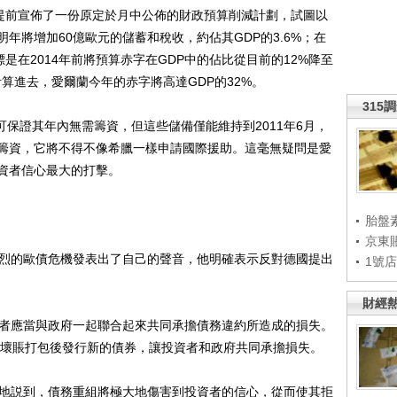
提前宣佈了一份原定於月中公佈的財政預算削減計劃，試圖以
年將增加60億歐元的儲蓄和稅收，約佔其GDP的3.6%；在
是在2014年前將預算赤字在GDP中的佔比從目前的12%降至
算進去，愛爾蘭今年的赤字將高達GDP的32%。
315
保證其年內無需籌資，但這些儲備僅能維持到2011年6月，
籌資，它將不得不像希臘一樣申請國際援助。這毫無疑問是愛
資者信心最大的打擊。
胎盤
京東
烈的歐債危機發表出了自己的聲音，他明確表示反對德國提出
1號
財經
者應當與政府一起聯合起來共同承擔債務違約所造成的損失。
現有壞賬打包後發行新的債券，讓投資者和政府共同承擔損失。
地説到，債務重組將極大地傷害到投資者的信心，從而使其拒