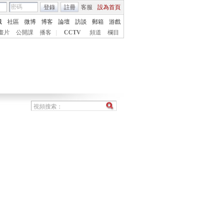
登錄
註冊
客服
設為首頁
城
社區
微博
博客
論壇
訪談
郵箱
游戲
畫片
公開課
播客
|
CCTV
頻道
欄目