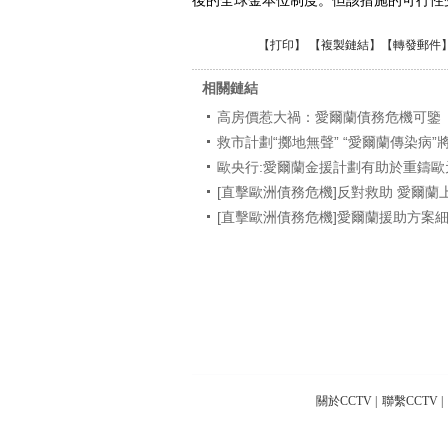
後的全球金本位制度。但該措施的可行性
【
打印
】 【
複製鏈結
】【
轉發郵件
相關鏈結
高房價惹大禍：愛爾蘭債務危機可鑒
救市計劃“擲地無聲” “愛爾蘭傳染病
歐央行:愛爾蘭金援計劃有助於重鑄歐
[直擊歐洲債務危機]反對救助 愛爾
[直擊歐洲債務危機]愛爾蘭援助方案
關於CCTV
|
聯繫CCTV
|