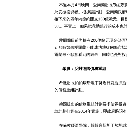
不過本月4日晚間，愛爾蘭財長勒尼漢
此安撫投資者。根據該計劃，愛爾蘭政府明
接下來的四年內節約開支150億歐元。目標
3%。事實上，如果把救助銀行的成本也計
愛爾蘭目前尚擁有200億歐元現金儲備可
到那時如果愛爾蘭不能成功地從國際市場
爾蘭最不願意看到的結果，同時也是對投
希臘：反對德國債務重組
希臘財長帕帕康斯坦丁努近日對愈演愈
的債務重組計劃。
德國提出的債務重組計劃要求債券投資
該計劃打算在2014年實施，即政府將
在倫敦經濟學院，帕帕康斯坦丁努坦誠