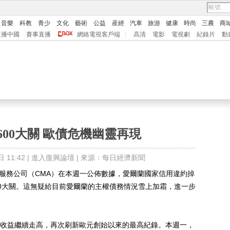
音樂
科教
青少
文化
藝術
公益
産經
汽車
旅游
健康
時尚
三農
商
直播中國
賽事直播
網絡電視客戶端
|
高清
電影
電視劇
紀錄片
動
600大關 歐債危機幽靈再現
11:42 |
進入復興論壇
| 來源：每日經濟新聞
務公司（CMA）在本週一公佈數據，愛爾蘭國家信用違約掉
600大關。這無疑給目前愛爾蘭的主權債務情況雪上加霜，進一步
收益繼續走高，再次刷新歐元創始以來的最高紀錄。本週一，