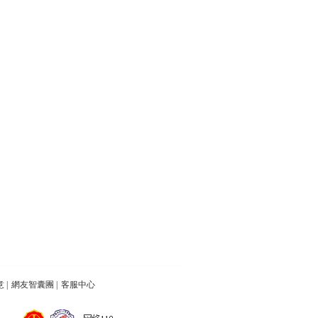
意
|
網友智囊團
|
客服中心