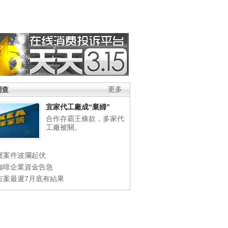
調查
更多
宜家代工廠成“棄婦”
合作存霸王條款，多家代
工廠被關。
寶案件波瀾起伏
咖啡企業資金告急
吉案最遲7月底有結果