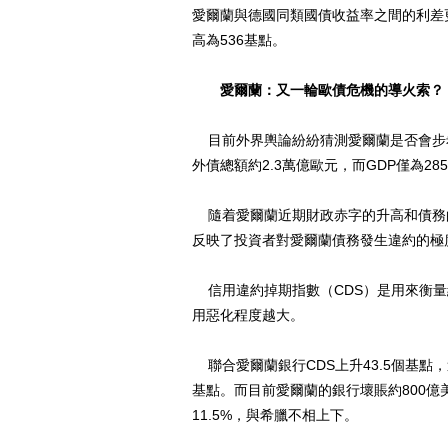
愛爾蘭與德國同類國債收益率之間的利差
高為536基點。
愛爾蘭：又一輪歐債危機的導火索？
目前外界輿論紛紛猜測愛爾蘭是否會步希
外債總額約2.3萬億歐元，而GDP僅為28
隨着愛爾蘭近期財政赤字的升高和債務的
反映了投資者對愛爾蘭債務發生違約的極度
信用違約掉期指數（CDS）是用來衡量
用惡化程度越大。
聯合愛爾蘭銀行CDS上升43.5個基點，達到
基點。而目前愛爾蘭的銀行壞賬約800億美
11.5%，與希臘不相上下。