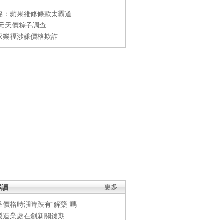
協：蘋果維修條款太霸道
0元天價粽子調查
家樂福涉嫌價格欺詐
解讀
更多
品價格時漲時跌有“解藥”嗎
製造業處在創新關鍵期