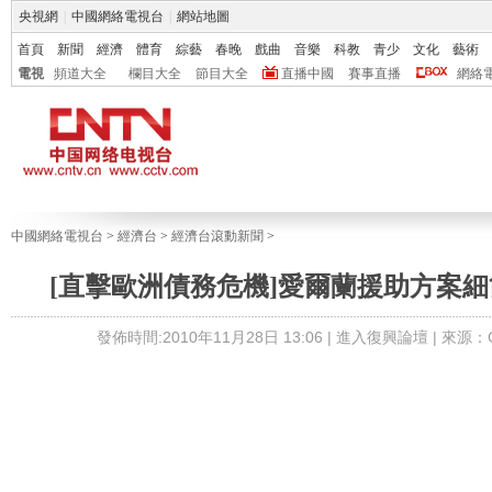
央視網
|
中國網絡電視台
|
網站地圖
首頁
新聞
經濟
體育
綜藝
春晚
戲曲
音樂
科教
青少
文化
藝術
電視
頻道大全
欄目大全
節目大全
直播中國
賽事直播
網絡
中國網絡電視台
>
經濟台
>
經濟台滾動新聞
>
[直擊歐洲債務危機]愛爾蘭援助方案
發佈時間:2010年11月28日 13:06 |
進入復興論壇
| 來源：