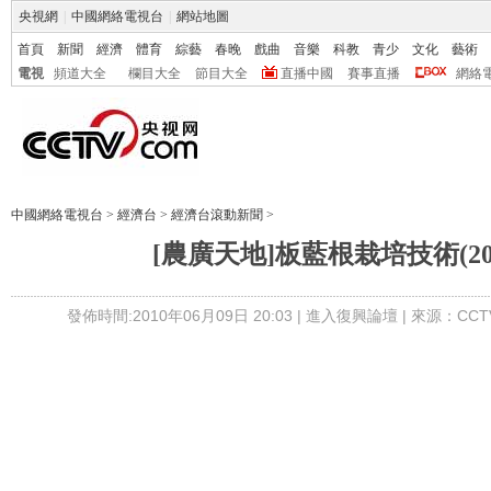
央視網
|
中國網絡電視台
|
網站地圖
首頁
新聞
經濟
體育
綜藝
春晚
戲曲
音樂
科教
青少
文化
藝術
電視
頻道大全
欄目大全
節目大全
直播中國
賽事直播
網絡
中國網絡電視台
>
經濟台
>
經濟台滾動新聞
>
[農廣天地]板藍根栽培技術(2010
發佈時間:2010年06月09日 20:03 |
進入復興論壇
| 來源：CCT