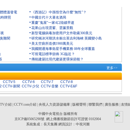
人體體溫發電
《西游記》中孫悟空為什麼“無性”？
臨時牌照
中國古代十大著名酒局
重慶"鬼屋"一家4口陸續早逝
花果山出現雲窗、雲簾景觀
深夜
新型電腦病毒加密用戶文件勒索300美元
惡臭難聞
研究稱冰河期洪水衝出英吉利海峽 英國變小島
美太空廁所造價1900萬美元
我國開通海事衛星手機業務 08年全球覆蓋
池
可視電話標準頒佈 3G臨近？
器
傳統建築比現代建築更環保節能？
更多>>
CCTV-5
CCTV-6
CCTV-7
CCTV-8
2
CCTV-新聞
CCTV-少兒
CCTV-音樂
CCTV-E&F
CTV介紹
|
CCTV.com介紹
|
央視人力資源儲備庫
|
版權聲明
|
聯繫我們
|
廣告服務
|
友情
中國中央電視台 版權所有
京ICP備05065290號
網上傳播視聽節目許可證號 0102004
系統集成：
長天集團
網頁設計：
中視河圖