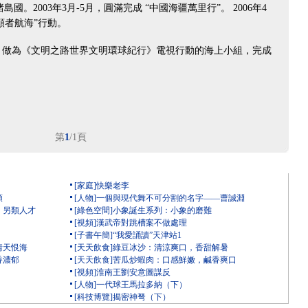
島國。2003年3月-5月，圓滿完成 “中國海疆萬里行”。 2006年4
願者航海”行動。
做為《文明之路世界文明環球紀行》電視行動的海上小組，完成
第
1
/1頁
[家庭]快樂老李
類
[人物]一個與現代舞不可分割的名字——曹誠淵
）另類人才
[綠色空間]小象誕生系列：小象的磨難
[視頻]漢武帝對跳槽案不做處理
[子書午簡]“我愛誦讀”天津站1
情天恨海
[天天飲食]綠豆冰沙：清涼爽口，香甜解暑
香濃郁
[天天飲食]苦瓜炒蝦肉：口感鮮嫩，鹹香爽口
[視頻]淮南王劉安意圖謀反
[人物]一代球王馬拉多納（下）
[科技博覽]揭密神弩（下）