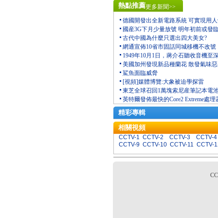
熱點推薦
更多新聞>>
德國開發出全新電路系統 可實現用
國産3G下月少量放號 明年初前或發
古代中國為什麼只選出四大美女?
網通宣佈10省市固話同城移機不改號
1949年10月1日，蔣介石聽收音機至
美國加州發現新品種蘭花 散發氣味
鯊魚面臨威脅
[視頻]媒體博覽:大象被迫學探雷
東芝全球召回1萬塊索尼産筆記本電
英特爾發佈最快的Core2 Extreme處理
精彩專輯
相關視頻
CCTV-1
CCTV-2
CCTV-3
CCTV-4
CCTV-9
CCTV-10
CCTV-11
CCTV-1
C