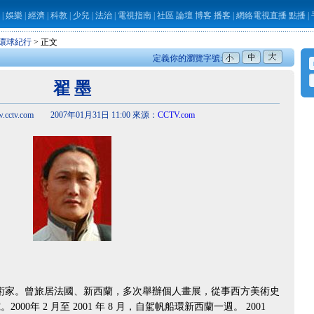
|
娛樂
|
經濟
|
科教
|
少兒
|
法治
|
電視指南
|
社區
論壇
博客
播客
|
網絡電視直播
點播
|
環球紀行
> 正文
定義你的瀏覽字號:
翟 墨
cctv.com 2007年01月31日 11:00 來源：
CCTV.com
藝術家。曾旅居法國、新西蘭，多次舉辦個人畫展，從事西方美術史
0年 2 月至 2001 年 8 月，自駕帆船環新西蘭一週。 2001