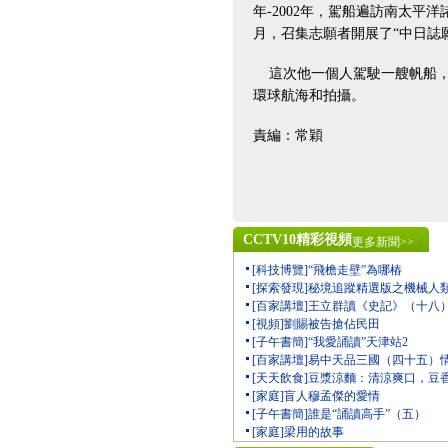
年-2002年，駕船遍訪南太平洋諸
月，召集志願者開展了“中日誌
這次他一個人駕駛一艘帆船，
環球航海和拍攝。
責編：常穎
CCTV10精彩視頻
更多新聞>>
[科技博覽]“飛檐走壁”為哪樁
[探索發現]秘境追蹤精選版之機械人
[百家講壇]王立群讀《史記》（十八
[視頻]劉賜被告搶佔民田
[子午書簡]“我愛誦讀”天津站2
[百家講壇]易中天品三國（四十五）
[天天飲食]豆漿涼麵：清涼爽口，豆
[家庭]盲人穆孟傑的愛情
[子午書簡]誰是“誦讀高手”（五）
[家庭]梁用的故事