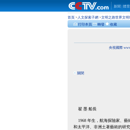
新聞
|
體育
首頁
>
人文探索子網
>
文明之路世界文明
打印本頁
轉發
收藏
央視國際 www.
關閉
翟 墨 船長
1968 年生，航海探險家、
和太平洋、非洲土著藝術的研究。200