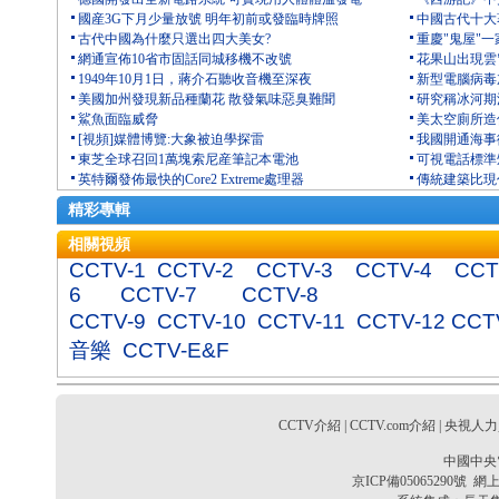
國産3G下月少量放號 明年初前或發臨時牌照
中國古代十大
古代中國為什麼只選出四大美女?
重慶"鬼屋"一
網通宣佈10省市固話同城移機不改號
花果山出現雲
1949年10月1日，蔣介石聽收音機至深夜
新型電腦病毒
美國加州發現新品種蘭花 散發氣味惡臭難聞
研究稱冰河期
鯊魚面臨威脅
美太空廁所造價
[視頻]媒體博覽:大象被迫學探雷
我國開通海事
東芝全球召回1萬塊索尼産筆記本電池
可視電話標準
英特爾發佈最快的Core2 Extreme處理器
傳統建築比現
精彩專輯
相關視頻
CCTV-1
CCTV-2
CCTV-3
CCTV-4
CCT
6
CCTV-7
CCTV-8
CCTV-9
CCTV-10
CCTV-11
CCTV-12
CCT
音樂
CCTV-E&F
CCTV介紹
|
CCTV.com介紹
|
央視人力
中國中央
京ICP備05065290號
網上