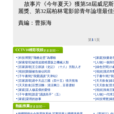
故事片《今年夏天》獲第58屆威尼斯
麗獎、第32屆柏林電影節青年論壇最
責編：曹振海
第
1
/1頁
CCTV10精彩視頻
更多新聞>>
[科技博覽]“飛檐走壁”為哪樁
[家庭]快樂老
[探索發現]秘境追蹤精選版之機械人類
[人物]一個
[百家講壇]王立群讀《史記》（十八）另類人才
[綠色空間]
[視頻]劉賜被告搶佔民田
[視頻]漢武
[子午書簡]“我愛誦讀”天津站2
[子書午簡]“
[百家講壇]易中天品三國（四十五）情天恨海
[天天飲食]
[天天飲食]豆漿涼麵：清涼爽口，豆香濃郁
[天天飲食]
[家庭]盲人穆孟傑的愛情
[視頻]淮南
[子午書簡]誰是“誦讀高手”（五）
[人物]一代
[家庭]梁用的故事
[科技博覽]
熱點推薦
更多新聞>>
德國開發出全新電路系統 可實現用人體體溫發電
《西游記》中