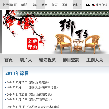
央視網首頁
新聞
視頻
經濟
體育
軍事
更多
節目官網
首頁
製片人
精彩視頻
節目查詢
主創人員
2014年節目
2014年12月27日《鄉約甘肅環縣》
2014年12月13日《鄉約江蘇南京高淳區》
2014年11月29日《鄉約山東蘭陵縣》
2014年11月15日《鄉約河南濟源市》
2014年11月1日《鄉約廣東東莞樟木頭鎮》