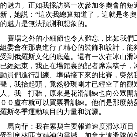
的魅力。正如我採訪第一次參加冬奧會的短
新，她説：“這次我總算知道了，這就是冬奧
的魅力是無法預測和想象的。
賽場之外的小細節也令人難忘，比如我們
組委會在那裏進行了精心的裝飾和設計，能
受到俄羅斯文化的底蘊。還有一次在冰山滑
已經結束，我正在場館裏的記者席寫稿子，
動員們進行訓練、準備接下來的比賽，突然
聲，我抬起頭，竟然發現剛才已經空了的觀
人。我一打聽，原來是花滑訓練也向公眾開
００盧布就可以買票看訓練。他們是那麼熱
羅斯冬季運動項目的力量和沉澱。
馬向菲：我在索契主要報道速度滑冰項目
受到奧林匹克精神的震撼。加拿大速滑隊的