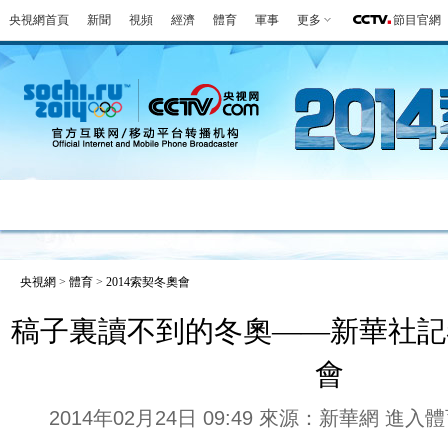
央視網首頁
新聞
視頻
經濟
體育
軍事
更多
節目官網
冬奧會
金牌榜
全回顧
第一報
好
央視網
>
體育
>
2014索契冬奧會
稿子裏讀不到的冬奧——新華社記
會
2014年02月24日 09:49 來源：新華網
進入體