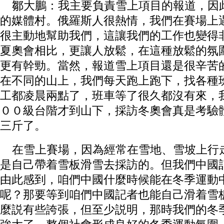
鄒大鵬：我主要負責雪上項目的報道，因
的媒體村。俄羅斯人很熱情，我們在賽場上
很主動地幫助我們，這讓我們的工作也變得
夏奧會相比，更讓人放鬆，在這種放鬆的氛
更有幹勁。當然，報道雪上項目還是很辛苦
在不同的山上，我們每天跑上跑下，找各種
工都凌晨兩點了，班車等了很久都沒有來，
００級台階才到山下，採訪冬奧會真是考驗
三斤了。
在雪上賽場，因為經常在雪地、雪坡上行
是自己帶着雪板滑雪去採訪的。但我們中國
由此感到，咱們中國什麼時候能在冬季運動
呢？那要等到咱們中國記者也能自己滑着雪
麼説有些誇張，但至少説明，那時我們的冬