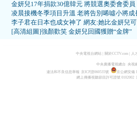
金妍兒17年捐款30億韓元 將競選奧委會委員
凌晨接機冬季項目升溫 老將告別唏噓小將成
李子君在日本也成女神了 網友:她比金妍兒
[高清組圖]強顏歡笑 金妍兒回國獲贈“金牌”
中央電視台網站
|
關於CCTV.com
|
人
中央廣播電視總台 央視
違法和不良信息舉報
京ICP證060535號
京公網安備 11
網上傳播視聽節目許可證號 0102002