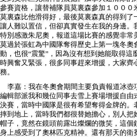
參賽資格，讓替補隊員莫裏森參加１０００
莫裏森比他滑得好，最後莫裏森真的得到了
讓人難以置信，但卻真實發生在我的身邊。
特別感激朱尼奧，報道這場比賽的感覺非常
莫過於張虹為中國隊奪得歷史上第一塊冬奧
動，也很“震驚”，因為沒有想到她能取得這
時興奮又緊張，很多同事趕來增援，大家齊
務。
李嘉：我在冬奧會期間主要負責報道冰壺
編輯部派我和幾位同事去雪上賽場增援自由
決賽，當時中國隊是很有希望奪得金牌的。
摔到地上，當時我們都很替她擔心，別人把
帽子，竟然在鏡頭前露出燦爛的微笑，這個
身上感受到了奧林匹克精神。還有那天的衛