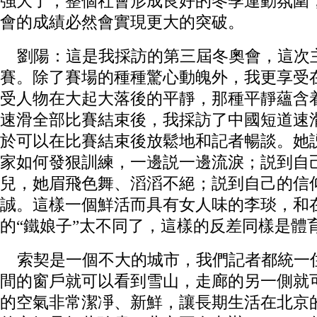
強大了，整個社會形成良好的冬季運動氛圍
會的成績必然會實現更大的突破。
劉陽：這是我採訪的第三屆冬奧會，這次
賽。除了賽場的種種驚心動魄外，我更享受
受人物在大起大落後的平靜，那種平靜蘊含
速滑全部比賽結束後，我採訪了中國短道速
於可以在比賽結束後放鬆地和記者暢談。她
家如何發狠訓練，一邊説一邊流淚；説到自
兒，她眉飛色舞、滔滔不絕；説到自己的信
誠。這樣一個鮮活而具有女人味的李琰，和
的“鐵娘子”太不同了，這樣的反差同樣是體
索契是一個不大的城市，我們記者都統一
間的窗戶就可以看到雪山，走廊的另一側就
的空氣非常潔凈、新鮮，讓長期生活在北京