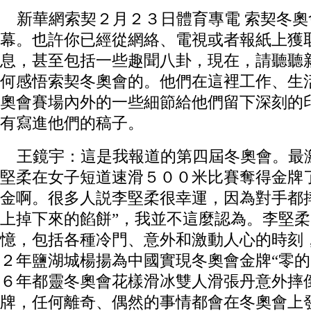
新華網索契２月２３日體育專電 索契冬奧
幕。也許你已經從網絡、電視或者報紙上獲
息，甚至包括一些趣聞八卦，現在，請聽聽
何感悟索契冬奧會的。他們在這裡工作、生
奧會賽場內外的一些細節給他們留下深刻的
有寫進他們的稿子。
王鏡宇：這是我報道的第四屆冬奧會。最
堅柔在女子短道速滑５００米比賽奪得金牌
金啊。很多人説李堅柔很幸運，因為對手都
上掉下來的餡餅”，我並不這麼認為。李堅
憶，包括各種冷門、意外和激動人心的時刻
２年鹽湖城楊揚為中國實現冬奧會金牌“零的
６年都靈冬奧會花樣滑冰雙人滑張丹意外摔
牌，任何離奇、偶然的事情都會在冬奧會上