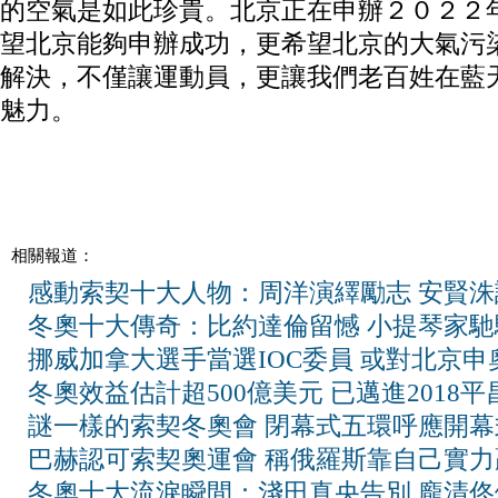
的空氣是如此珍貴。北京正在申辦２０２２
望北京能夠申辦成功，更希望北京的大氣污
解決，不僅讓運動員，更讓我們老百姓在藍
魅力。
相關報道：
感動索契十大人物：周洋演繹勵志 安賢洙
冬奧十大傳奇：比約達倫留憾 小提琴家馳
挪威加拿大選手當選IOC委員 或對北京申
冬奧效益估計超500億美元 已邁進2018
謎一樣的索契冬奧會 閉幕式五環呼應開幕
巴赫認可索契奧運會 稱俄羅斯靠自己實力
冬奧十大流淚瞬間：淺田真央告別 龐清佟