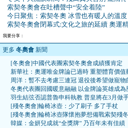
索契冬奧會在吐槽聲中“安全着陸”
今日聚焦：索契冬奧 冰雪也有暖人的溫度
索契冬奧會閉幕式:文化之旅的延續 奧運
我要分享：
更多
冬奧會
新聞
[冬奧會]中國代表團索契冬奧會成績獲肯定
新華社：奧運唯金牌論已過時 重塑體育價值
周洋：暫不去考慮三連冠 退役後希望做寵物
冬奧代表團回國暖意融融 以金牌論英雄成為
羽生結弦否認普魯申科執教 普皇將在3月做
[殘冬奧會]輪椅冰壺：少了刷子 多了手杖
[殘冬奧會]輪椅冰壺隊懷抱夢想備戰索契殘
韓媒：金妍兒成就“全獎牌” 乃百年未有佳績