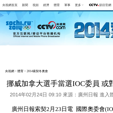
央視網首頁
新聞
視頻
經濟
體育
軍事
更多
節目官網
冬奧會
金牌榜
全回顧
第一報
好
央視網
>
體育
>
2014索契冬奧會
挪威加拿大選手當選IOC委員 
2014年02月24日 09:10 來源：廣州日報
進入
廣州日報索契2月23日電 國際奧委會(IOC