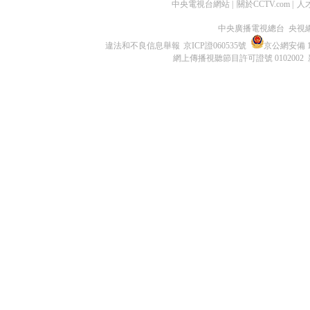
中央電視台網站
|
關於CCTV.com
|
人
中央廣播電視總台 央視
違法和不良信息舉報
京ICP證060535號
京公網安備 11
網上傳播視聽節目許可證號 0102002