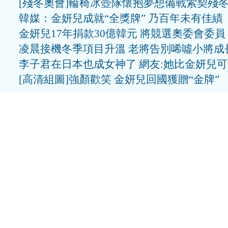
[殘冬奧會]輪椅冰壺隊懷抱夢想備戰索契殘
韓媒：金妍兒成就“全獎牌” 乃百年未有佳績
金妍兒17年捐款30億韓元 將競選奧委會委員
凌晨接機冬季項目升溫 老將告別唏噓小將成
李子君在日本也成女神了 網友:她比金妍兒
[高清組圖]強顏歡笑 金妍兒回國獲贈“金牌”