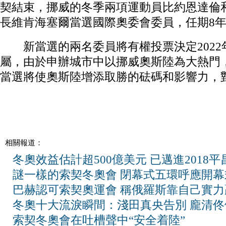
契結束，挪威的冬季兩項運動員比約恩達倫
長維肯海塞爾當選國際奧委會委員，任期8
新當選的兩名委員將有權投票決定2022
屬，由於申辦城市中以挪威奧斯陸為大熱門
當選將使奧斯陸增添取勝的砝碼和影響力，
相關報道：
冬奧效益估計超500億美元 已邁進2018
謎一樣的索契冬奧會 閉幕式五環呼應開幕
巴赫認可索契奧運會 稱俄羅斯靠自己實力
冬奧十大流淚瞬間：淺田真央告別 龐清佟
索契冬奧會在吐槽聲中“安全着陸”