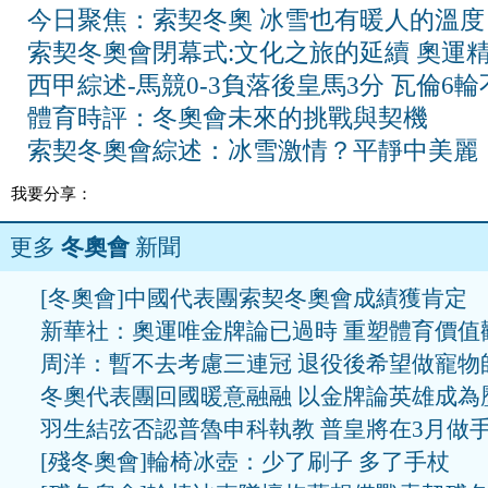
今日聚焦：索契冬奧 冰雪也有暖人的溫度
索契冬奧會閉幕式:文化之旅的延續 奧運
西甲綜述-馬競0-3負落後皇馬3分 瓦倫6輪
體育時評：冬奧會未來的挑戰與契機
索契冬奧會綜述：冰雪激情？平靜中美麗
我要分享：
更多
冬奧會
新聞
[冬奧會]中國代表團索契冬奧會成績獲肯定
新華社：奧運唯金牌論已過時 重塑體育價值
周洋：暫不去考慮三連冠 退役後希望做寵物
冬奧代表團回國暖意融融 以金牌論英雄成為
羽生結弦否認普魯申科執教 普皇將在3月做
[殘冬奧會]輪椅冰壺：少了刷子 多了手杖